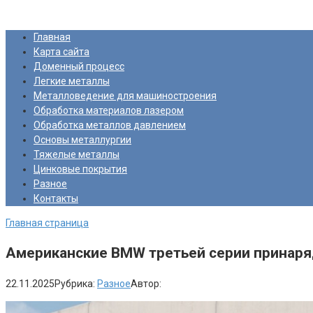
Перейти
Про Металлургию
к
Главная
контенту
Карта сайта
Доменный процесс
Легкие металлы
Металловедение для машиностроения
Обработка материалов лазером
Обработка металлов давлением
Основы металлургии
Тяжелые металлы
Цинковые покрытия
Разное
Контакты
Главная страница
Американские BMW третьей серии принар
22.11.2025
Рубрика:
Разное
Автор: