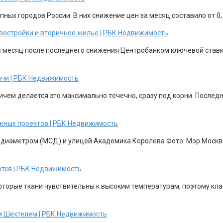
ных городов России. В них снижение цен за месяц составило от 0,1
новостройки и вторичное жилье | РБК Недвижимость
з месяц после последнего снижения Центробанком ключевой ставки
ачи | РБК Недвижимость
ричем делается это максимально точечно, сразу под корни. После
жных проектов | РБК Недвижимость
 диаметром (МСД) и улицей Академика Королева Фото: Мэр Москвы
ются | РБК Недвижимость
торые ткани чувствительны к высоким температурам, поэтому клас
м Шехтелем | РБК Недвижимость