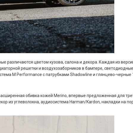
ые различаются цветом кузова, салона и декора. Каждая из верс
диаторной решетки и воздухозаборников в бампере, светодиодны
стема M Performance с патрубками Shadowline и глянцево-черные
асширенная обивка кожей Merino, впервые предложенная для тре
екор из углеволокна, аудиосистема Harman/Kardon, накладки на п