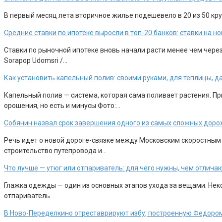
В первый месяц лета вторичное жилье подешевело в 20 из 50 круп
Средние ставки по ипотеке выросли в топ-20 банков: ставки на 
Ставки по рыночной ипотеке вновь начали расти менее чем чере
Sorapop Udomsri /…
Как установить капельный полив: своими руками, для теплицы, д
Капельный полив — система, которая сама поливает растения. П
орошения, но есть и минусы Фото:…
Собянин назвал срок завершения одного из самых сложных доро
Речь идет о новой дороге-связке между Московским скоростным
строительство путепровода и…
Что лучше — утюг или отпариватель: для чего нужны, чем отлича
Глажка одежды — один из основных этапов ухода за вещами. Неко
отпариватель…
В Ново-Переделкино отреставрируют избу, построенную Федоро