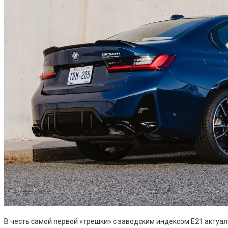
В честь самой первой «трешки» с заводским индексом E21 актуа