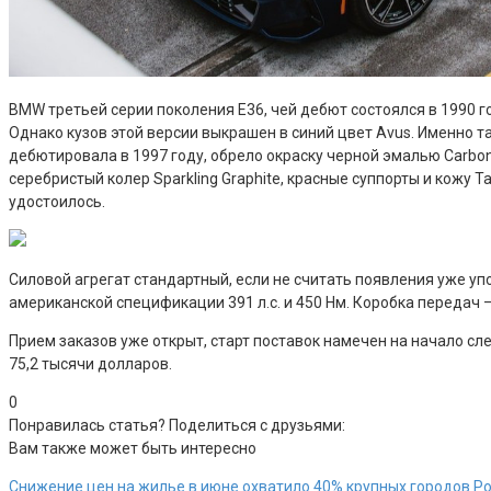
BMW третьей серии поколения E36, чей дебют состоялся в 1990 г
Однако кузов этой версии выкрашен в синий цвет Avus. Именно 
дебютировала в 1997 году, обрело окраску черной эмалью Carbon
серебристый колер Sparkling Graphite, красные суппорты и кожу 
удостоилось.
Силовой агрегат стандартный, если не считать появления уже у
американской спецификации 391 л.с. и 450 Нм. Коробка передач —
Прием заказов уже открыт, старт поставок намечен на начало сл
75,2 тысячи долларов.
0
Понравилась статья? Поделиться с друзьями:
Вам также может быть интересно
Снижение цен на жилье в июне охватило 40% крупных городов Р