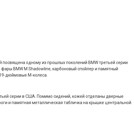
ий посвящена одному из прошлых поколений BMW третьей серии.
е фары BMW M Shadowline, карбоновый спойлер и памятный
 19-дюймовые M-колеса.
тьей серии в США. Помимо сидений, кожей отделаны дверные
ороги и памятная металлическая табличка на крышке центральной