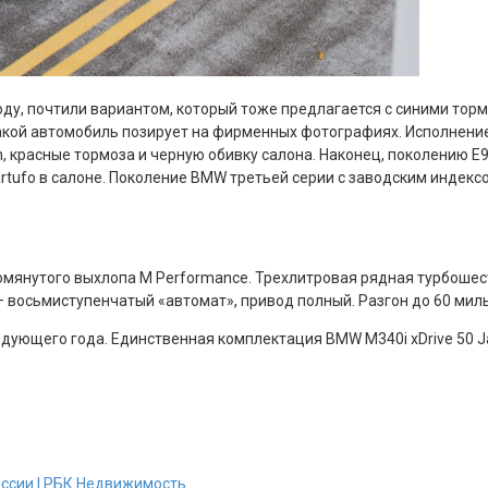
оду, почтили вариантом, который тоже предлагается с синими тор
такой автомобиль позирует на фирменных фотографиях. Исполнение
, красные тормоза и черную обивку салона. Наконец, поколению E9
Tartufo в салоне. Поколение BMW третьей серии с заводским индек
помянутого выхлопа M Performance. Трехлитровая рядная турбошес
 восьмиступенчатый «автомат», привод полный. Разгон до 60 миль в
едующего года. Единственная комплектация BMW M340i xDrive 50 Ja
оссии | РБК Недвижимость