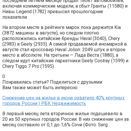
последнем летнем месяце продал 18087 автомобилей,
включая коммерческие модели, а сбыт Гранты (11580) и
Нивы Legend (1782) превысил прошлогодние
показатели.
На втором месте в рейтинге марок пока держится Kia
(3872 машины в августе), но следом плотно
расположились китайские бренды Haval (3040), Chery
(2983) и Geely (2935). А самой продаваемой иномаркой в
августе стал кроссовер Haval Jolion: 2049 штук и второе
место в абсолюте. На третьем — Лада Веста (1880), а
следом идут китайские паркетники Geely Coolray (1599) и
Chery Tiggo 7 Pro (1595).
0
Понравилась статья? Поделиться с друзьями:
Вам также может быть интересно
Снижение цен на жилье в июне охватило 40% крупных
городов России | РБК Недвижимость
В первый месяц лета вторичное жилье подешевело в
20 из 50 крупных городов России. В них снижение цен за
месяц составило от 0,1 до 1,6% Сочи (Фото: Serg…