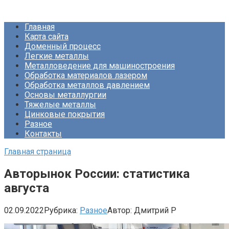
Перейти
Про Металлургию
к
Главная
контенту
Карта сайта
Доменный процесс
Легкие металлы
Металловедение для машиностроения
Обработка материалов лазером
Обработка металлов давлением
Основы металлургии
Тяжелые металлы
Цинковые покрытия
Разное
Контакты
Главная страница
Авторынок России: статистика
августа
02.09.2022
Рубрика:
Разное
Автор:
Дмитрий Р