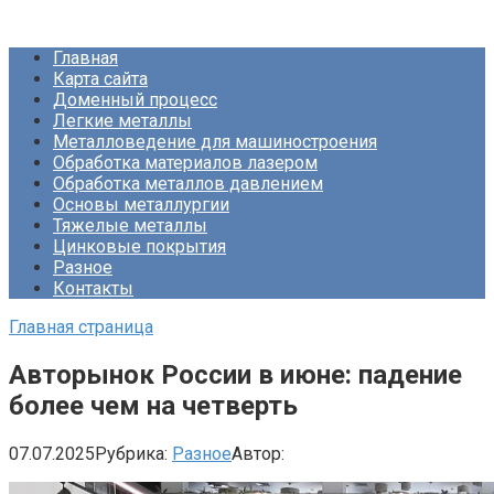
Перейти
Про Металлургию
к
Главная
контенту
Карта сайта
Доменный процесс
Легкие металлы
Металловедение для машиностроения
Обработка материалов лазером
Обработка металлов давлением
Основы металлургии
Тяжелые металлы
Цинковые покрытия
Разное
Контакты
Главная страница
Авторынок России в июне: падение
более чем на четверть
07.07.2025
Рубрика:
Разное
Автор: