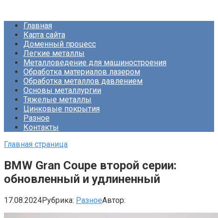
Перейти
Про Металлургию
к
Главная
контенту
Карта сайта
Доменный процесс
Легкие металлы
Металловедение для машиностроения
Обработка материалов лазером
Обработка металлов давлением
Основы металлургии
Тяжелые металлы
Цинковые покрытия
Разное
Контакты
Главная страница
BMW Gran Coupe второй серии:
обновленный и удлиненный
17.08.2024
Рубрика:
Разное
Автор: