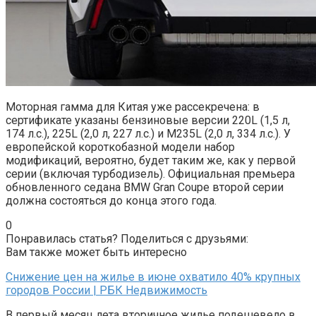
Моторная гамма для Китая уже рассекречена: в
сертификате указаны бензиновые версии 220L (1,5 л,
174 л.с.), 225L (2,0 л, 227 л.с.) и M235L (2,0 л, 334 л.с.). У
европейской короткобазной модели набор
модификаций, вероятно, будет таким же, как у первой
серии (включая турбодизель). Официальная премьера
обновленного седана BMW Gran Coupe второй серии
должна состояться до конца этого года.
0
Понравилась статья? Поделиться с друзьями:
Вам также может быть интересно
Снижение цен на жилье в июне охватило 40% крупных
городов России | РБК Недвижимость
В первый месяц лета вторичное жилье подешевело в