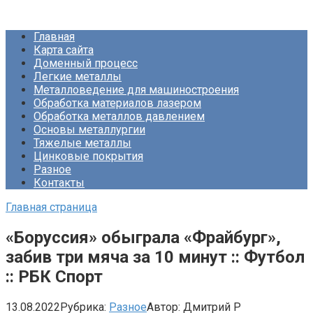
Перейти
Про Металлургию
к
Главная
контенту
Карта сайта
Доменный процесс
Легкие металлы
Металловедение для машиностроения
Обработка материалов лазером
Обработка металлов давлением
Основы металлургии
Тяжелые металлы
Цинковые покрытия
Разное
Контакты
Главная страница
«Боруссия» обыграла «Фрайбург»,
забив три мяча за 10 минут :: Футбол
:: РБК Спорт
13.08.2022
Рубрика:
Разное
Автор:
Дмитрий Р