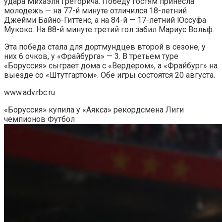
удара Михаэля Грегорича. Победу гостям принесла
молодежь — на 77-й минуте отличился 18-летний
Джейми Байно-Гиттенс, а на 84-й — 17-летний Юссуфа
Мукоко. На 88-й минуте третий гол забил Мариус Вольф.
Эта победа стала для дортмундцев второй в сезоне, у
них 6 очков, у «Фрайбурга» — 3. В третьем туре
«Боруссия» сыграет дома с «Вердером», а «Фрайбург» на
выезде со «Штутгартом». Обе игры состоятся 20 августа.
www.adv.rbc.ru
«Боруссия» купила у «Аякса» рекордсмена Лиги
чемпионов
Футбол