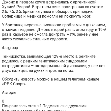
Джонс в первом круге встречалась с аргентинкой
Хулией Риерой. В третьем сете, проигрывая со счетом
2:6, 7:5, 3:5, британка упала в обморок при подаче.
Соперница и медики помогли ей покинуть корт.
У британки, вероятно, возникли проблемы с дыханием,
отмечает издание. Джонс второй раз в этом году и 19-й
раз в карьере не смогла доиграть матч, ранее у нее
часто случались сильные судороги.
rbc.group
Теннисистка, занимающая 129-е место в рейтинге,
родилась с редким генетическим синдромом
эктродактилии — эктодермальной дисплазии, у нее нет
двух пальцев на руках и трех на ногах.
Обсудить новость можно в нашем телеграм-канале
«РБК Спорт».
Авторы
0
Понравилась статья? Поделиться с друзьями:
Вам также может быть интересно