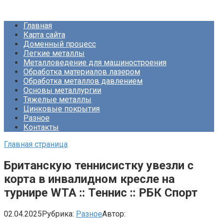
Перейти
Про Металлургию
к
Главная
контенту
Карта сайта
Доменный процесс
Легкие металлы
Металловедение для машиностроения
Обработка материалов лазером
Обработка металлов давлением
Основы металлургии
Тяжелые металлы
Цинковые покрытия
Разное
Контакты
Главная страница
Британскую теннисистку увезли с
корта в инвалидном кресле на
турнире WTA :: Теннис :: РБК Спорт
02.04.2025
Рубрика:
Разное
Автор: