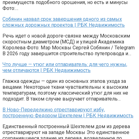
преимуществ подобного орошения, но есть и минусы
Фото:…
Собянин назвал срок завершения одного из самых
сложных дорожных проектов | РБК Недвижимость
Речь идет о новой дороге-связке между Московским
скоростным диаметром (МСД) и улицей Академика
Королева Фото: Мэр Москвы Сергей Собянин / Telegram
В 2026 году завершится строительство путепровода и…
Что лучше — утюг или отпариватель: для чего нужны,
чем отличаются | РБК Недвижимость
Глажка одежды — один из основных этапов ухода за
вещами. Некоторые ткани чувствительны к высоким
температурам, поэтому классический утюг для них не
подходит. В таком случае выручает отпариватель…
В Ново-Переделкино отреставрируют избу,
построенную Федором Шехтелем | РБК Недвижимость
Единственный построенный Шехтелем дом из дерева
отреставрируют на западе Москвы Это единственное
сохранившееся здание из дерева, возведенное по