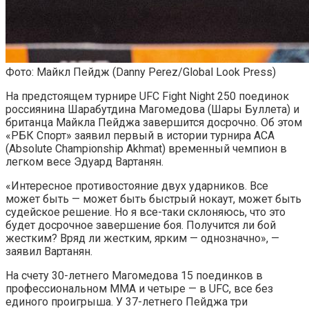
Фото: Майкл Пейдж (Danny Perez/Global Look Press)
На предстоящем турнире UFC Fight Night 250 поединок
россиянина Шарабутдина Магомедова (Шары Буллета) и
британца Майкла Пейджа завершится досрочно. Об этом
«РБК Спорт» заявил первый в истории турнира ACA
(Absolute Championship Akhmat) временный чемпион в
легком весе Эдуард Вартанян.
«Интересное противостояние двух ударников. Все
может быть — может быть быстрый нокаут, может быть
судейское решение. Но я все-таки склоняюсь, что это
будет досрочное завершение боя. Получится ли бой
жестким? Вряд ли жестким, ярким — однозначно», —
заявил Вартанян.
На счету 30-летнего Магомедова 15 поединков в
профессиональном ММА и четыре — в UFC, все без
единого проигрыша. У 37-летнего Пейджа три