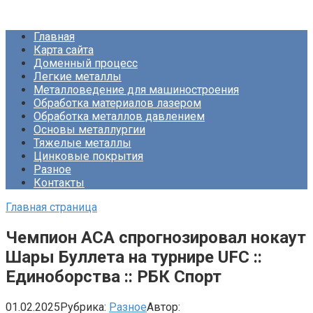
Перейти
Про Металлургию
к
Главная
контенту
Карта сайта
Доменный процесс
Легкие металлы
Металловедение для машиностроения
Обработка материалов лазером
Обработка металлов давлением
Основы металлургии
Тяжелые металлы
Цинковые покрытия
Разное
Контакты
Главная страница
Чемпион ACA спрогнозировал нокаут
Шары Буллета на турнире UFC ::
Единоборства :: РБК Спорт
01.02.2025
Рубрика:
Разное
Автор: