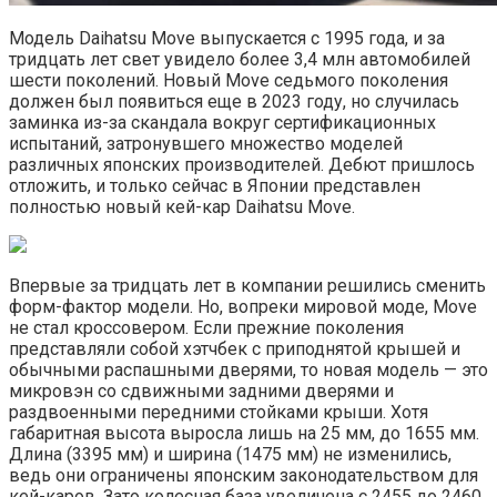
Модель Daihatsu Move выпускается с 1995 года, и за
тридцать лет свет увидело более 3,4 млн автомобилей
шести поколений. Новый Move седьмого поколения
должен был появиться еще в 2023 году, но случилась
заминка из-за скандала вокруг сертификационных
испытаний, затронувшего множество моделей
различных японских производителей. Дебют пришлось
отложить, и только сейчас в Японии представлен
полностью новый кей-кар Daihatsu Move.
Впервые за тридцать лет в компании решились сменить
форм-фактор модели. Но, вопреки мировой моде, Move
не стал кроссовером. Если прежние поколения
представляли собой хэтчбек с приподнятой крышей и
обычными распашными дверями, то новая модель — это
микровэн со сдвижными задними дверями и
раздвоенными передними стойками крыши. Хотя
габаритная высота выросла лишь на 25 мм, до 1655 мм.
Длина (3395 мм) и ширина (1475 мм) не изменились,
ведь они ограничены японским законодательством для
кей-каров. Зато колесная база увеличена с 2455 до 2460