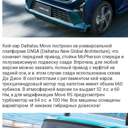
Кей-кар Daihatsu Move построен на универсальной
платформе DNGA (Daihatsu New Global Architecture), что
означает передний привод, стойки McPherson спереди и
полузависимую подвеску сзади. Впрочем, для любой
версии можно заказать полный привод с муфтой на
задней оси, и в этом случае сзади использована схема
Де Дион. В соответствии с регламентом кей-каров
трехцилиндровый мотор под капотом имеет объем 660
кубиков. В атмосферной версии он выдает 52 л.с. и 60
Нм, а для модификации Move RS предусмотрен
турбомотор на 64 л.с. и 100 Нм. Все машины оснащены
вариатором. И никаких гибридных довесков!