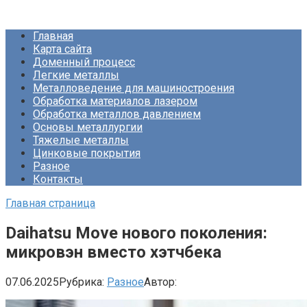
Перейти
Про Металлургию
к
Главная
контенту
Карта сайта
Доменный процесс
Легкие металлы
Металловедение для машиностроения
Обработка материалов лазером
Обработка металлов давлением
Основы металлургии
Тяжелые металлы
Цинковые покрытия
Разное
Контакты
Главная страница
Daihatsu Move нового поколения:
микровэн вместо хэтчбека
07.06.2025
Рубрика:
Разное
Автор: