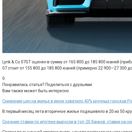
Lynk & Co 07GT оценен в сумму от 165 800 до 185 800 юаней (приб
07 стоит от 155 800 до 185 800 юаней (примерно 22 900—27 300 д
0
Понравилась статья? Поделиться с друзьями:
Вам также может быть интересно
Снижение цен на жилье в июне охватило 40% крупных городов Р
В первый месяц лета вторичное жилье подешевело в 20 из 50 круп
Средние ставки по ипотеке выросли в топ-20 банков: ставки на 
Ставки по рыночной ипотеке вновь начали расти менее чем чере