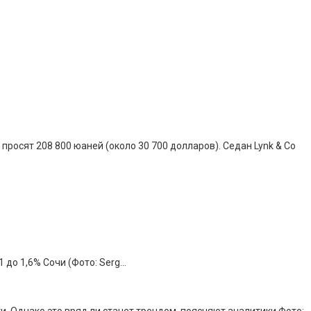
 просят 208 800 юаней (около 30 700 долларов). Седан Lynk & Co
 до 1,6% Сочи (Фото: Serg…
. Однако это вряд ли станет трендом, поясняют аналитики Фото: