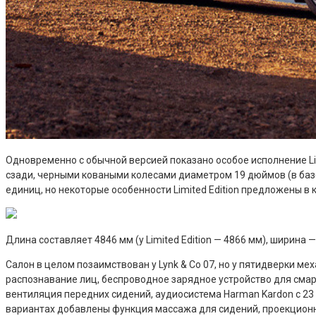
Одновременно с обычной версией показано особое исполнение Lim
сзади, черными коваными колесами диаметром 19 дюймов (в баз
единиц, но некоторые особенности Limited Edition предложены в 
Длина составляет 4846 мм (у Limited Edition — 4866 мм), ширина
Салон в целом позаимствован у Lynk & Co 07, но у пятидверки 
распознавание лиц, беспроводное зарядное устройство для смар
вентиляция передних сидений, аудиосистема Harman Kardon с 23
вариантах добавлены функция массажа для сидений, проекционны