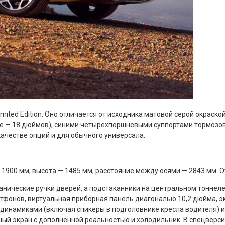
ited Edition. Оно отличается от исходника матовой серой окраск
е — 18 дюймов), синими четырехпоршневыми суппортами тормозов 
качестве опций и для обычного универсала.
 — 1900 мм, высота — 1485 мм, расстояние между осями — 2843 мм. 
механические ручки дверей, а подстаканники на центральном тонн
тфонов, виртуальная приборная панель диагональю 10,2 дюйма, э
 динамиками (включая спикеры в подголовнике кресла водителя) 
й экран с дополненной реальностью и холодильник. В спецверсии 