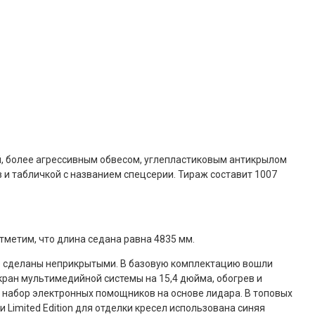
ой, более агрессивным обвесом, углепластиковым антикрылом
и табличкой с названием спецсерии. Тираж составит 1007
Отметим, что длина седана равна 4835 мм.
еле сделаны неприкрытыми. В базовую комплектацию вошли
кран мультимедийной системы на 15,4 дюйма, обогрев и
и набор электронных помощников на основе лидара. В топовых
Limited Edition для отделки кресел использована синяя