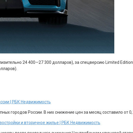
лизительно 24 400—27 300 долларов), за спецверсию Limited Edition
олларов).
оссии | РБК Недвижимость
ных городов России. В них снижение цен за месяц составило от 0,1
новостройки и вторичное жилье | РБК Недвижимость
з месяц после последнего снижения Центробанком ключевой ставки