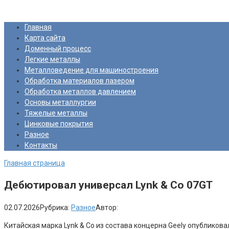
Перейти
Про Металлургию
к
Главная
контенту
Карта сайта
Доменный процесс
Легкие металлы
Металловедение для машиностроения
Обработка материалов лазером
Обработка металлов давлением
Основы металлургии
Тяжелые металлы
Цинковые покрытия
Разное
Контакты
Главная страница
Дебютировал универсал Lynk & Co 07GT
02.07.2026
Рубрика:
Разное
Автор:
Китайская марка Lynk & Co из состава концерна Geely опублико