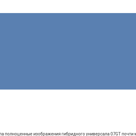
вала полноценные изображения гибридного универсала 07GT почти 