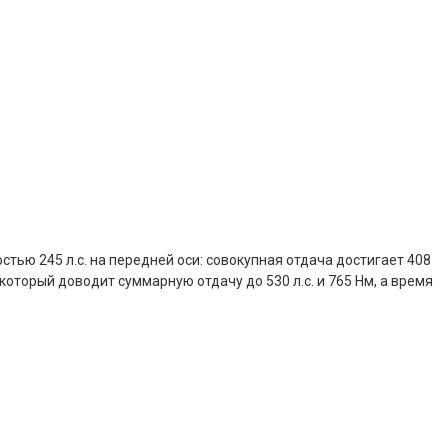
тью 245 л.с. на передней оси: совокупная отдача достигает 408
, который доводит суммарную отдачу до 530 л.с. и 765 Нм, а время