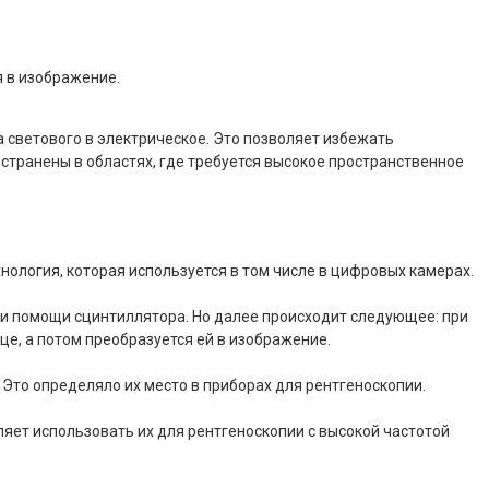
я в изображение.
а светового в электрическое. Это позволяет избежать
странены в областях, где требуется высокое пространственное
ология, которая используется в том числе в цифровых камерах.
ри помощи сцинтиллятора. Но далее происходит следующее: при
е, а потом преобразуется ей в изображение.
Это определяло их место в приборах для рентгеноскопии.
яет использовать их для рентгеноскопии с высокой частотой