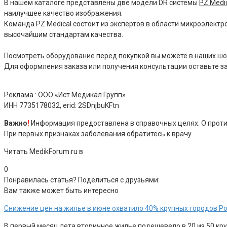
В нашем каталоге представлены две модели DR системы
PZ Medic
наилучшее качество изображения.
Команда PZ Medical состоит из экспертов в области микроэлект
высочайшим стандартам качества.
Посмотреть оборудование перед покупкой вы можете в наших шоу
Для оформления заказа или получения консультации оставьте зая
Реклама : ООО «Ист Медикал Групп»
ИНН 7735178032,
erid: 2SDnjbuKFtn
Важно
!
Информация предоставлена в справочных целях. О против
При первых признаках заболевания обратитесь к врачу.
Читать MedikForum.ru в
0
Понравилась статья? Поделиться с друзьями:
Вам также может быть интересно
Снижение цен на жилье в июне охватило 40% крупных городов Р
В первый месяц лета вторичное жилье подешевело в 20 из 50 круп