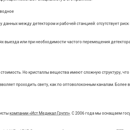
оводное
анных между детектором и рабочей станцией: отсутствует риск в
 выезда или при необходимости частого перемещения детектора. 
тоимость. Но кристаллы вещества имеют сложную структуру, что 
озволяет проходить свету, как по оптоволоконным каналам. Боле
листы
компании «Ист Медикал Групп»
. С 2006 года мы оснащаем го