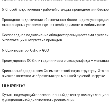
5. Способ подключения к рабочей станции: проводное или беспр
Проводное подключение обеспечивает более надежную передачу д
стационарных условиях, где нет необходимости в мобильности.
Беспроводное подключение обладает преимуществами в условиях
эксплуатации и отсутствие проводов.
6. Сцинтиллятор: CsI или GOS
Преимущество GOS или гадолиниевого оксисульфида — меньшая с
Кристаллы йодида цезия CsI имеют столбчатую структуру. Это п
высокое качество изображения при меньшей лучевой нагрузке.
Где купить?
Купить подходящий плоскопанельный детектор помогут специа
функциональной диагностики и реанимации.