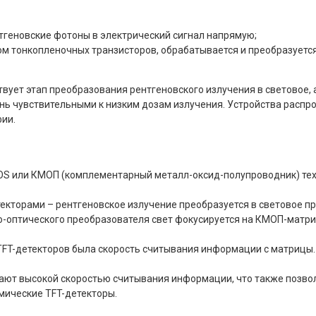
тгеновские фотоны в электрический сигнал напрямую;
ом тонкопленочных транзисторов, обрабатывается и преобразуетс
вует этап преобразования рентгеновского излучения в световое, 
ень чувствительными к низким дозам излучения. Устройства распро
ии.
S или КМОП (комплементарный металл-оксид-полупроводник) техн
текторами – рентгеновское излучение преобразуется в световое п
-оптического преобразователя свет фокусируется на КМОП-матриц
FT-детекторов была скорость считывания информации с матрицы. 
ают высокой скоростью считывания информации, что также позвол
амические TFT-детекторы.