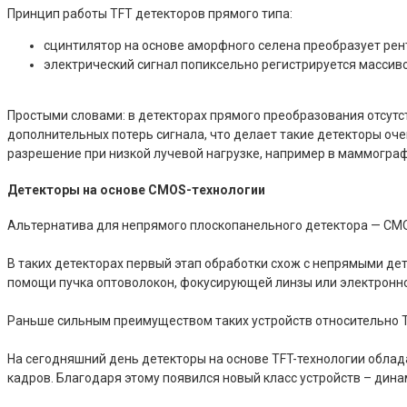
Принцип работы TFT детекторов прямого типа:
сцинтилятор на основе аморфного селена преобразует рен
электрический сигнал попиксельно регистрируется массив
Простыми словами: в детекторах прямого преобразования отсутст
дополнительных потерь сигнала, что делает такие детекторы оч
разрешение при низкой лучевой нагрузке, например в маммограф
Детекторы на основе CMOS-технологии
Альтернатива для непрямого плоскопанельного детектора — CMO
В таких детекторах первый этап обработки схож с непрямыми де
помощи пучка оптоволокон, фокусирующей линзы или электронно
Раньше сильным преимуществом таких устройств относительно T
На сегодняшний день детекторы на основе TFT-технологии облад
кадров. Благодаря этому появился новый класс устройств – дин