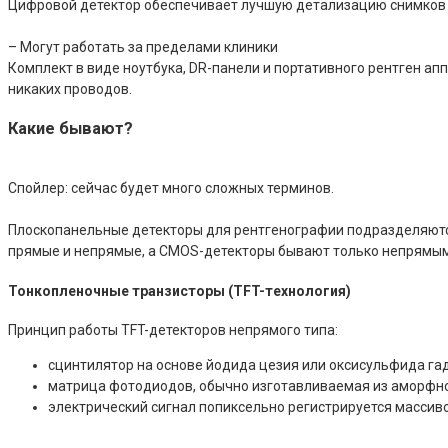
Цифровой детектор обеспечивает лучшую детализацию снимков п
– Могут работать за пределами клиники
Комплект в виде ноутбука, DR-панели и портативного рентген апп
никаких проводов.
Какие бывают?
Спойлер: сейчас будет много сложных терминов.
Плоскопанельные детекторы для рентгенографии подразделяются 
прямые и непрямые, а CMOS-детекторы бывают только непрямым
Тонкопленочные транзисторы (TFT-технология)
Принцип работы TFT-детекторов непрямого типа:
сцинтилятор на основе йодида цезия или оксисульфида га
матрица фотодиодов, обычно изготавливаемая из аморфног
электрический сигнал попиксельно регистрируется массив