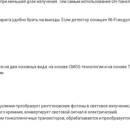
ри меньшей дозе излучения. Тем самым использование DR-панелей
арата удобно брать на выезды. Если детектор оснащен Wi-Fi модул
на два основных вида: на основе CMOS-технологии и на основе T
и.
долиния преобразует рентгеновские фотоны в световое излучение;
о кремния, конвертирует световой сигнал в электрический;
ом тонкопленочных транзисторов, обрабатывается и преобразуетс