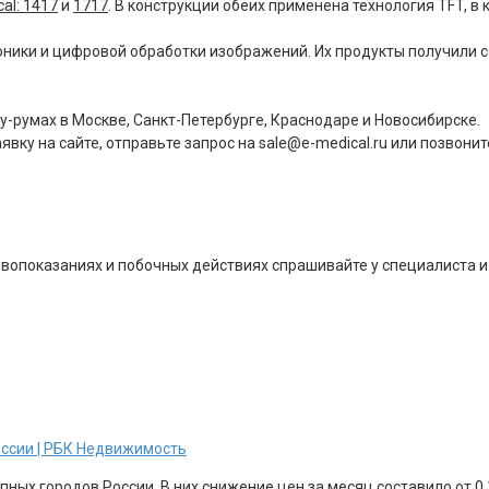
al: 1417
и
1717
. В конструкции обеих применена технология TFT, в 
роники и цифровой обработки изображений. Их продукты получили 
-румах в Москве, Санкт-Петербурге, Краснодаре и Новосибирске.
вку на сайте, отправьте запрос на sale@e-medical.ru или позвони
опоказаниях и побочных действиях спрашивайте у специалиста и 
оссии | РБК Недвижимость
ных городов России. В них снижение цен за месяц составило от 0,1