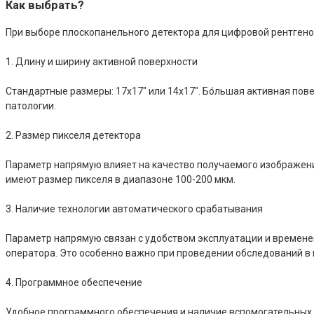
Как выбрать?
При выборе плоскопанельного детектора для цифровой рентген
1. Длину и ширину активной поверхности
Стандартные размеры: 17х17″ или 14х17″. Бо́льшая активная пов
патологии.
2. Размер пикселя детектора
Параметр напрямую влияет на качество получаемого изображен
имеют размер пикселя в диапазоне 100-200 мкм.
3. Наличие технологии автоматического срабатывания
Параметр напрямую связан с удобством эксплуатации и времене
оператора. Это особенно важно при проведении обследований в 
4. Программное обеспечение
Удобное программного обеспечения и наличие вспомогательных 