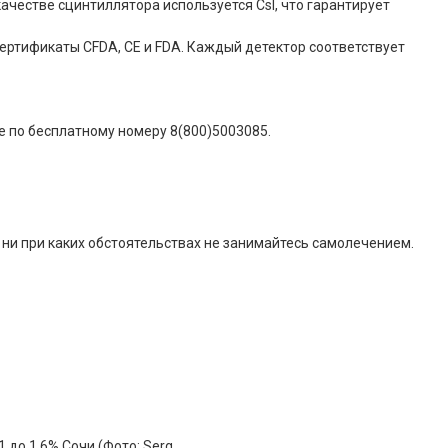
качестве сцинтиллятора используется CsI, что гарантирует
сертификаты CFDA, CE и FDA. Каждый детектор соответствует
те по бесплатному номеру 8(800)5003085.
ни при каких обстоятельствах не занимайтесь самолечением.
 до 1,6% Сочи (Фото: Serg…