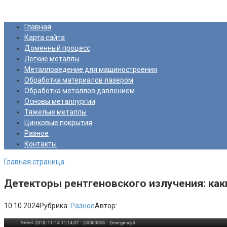
Перейти
Про Металлургию
к
Главная
контенту
Карта сайта
Доменный процесс
Легкие металлы
Металловедение для машиностроения
Обработка материалов лазером
Обработка металлов давлением
Основы металлургии
Тяжелые металлы
Цинковые покрытия
Разное
Контакты
Главная страница
Детекторы рентгеновского излучения: ка
10.10.2024
Рубрика:
Разное
Автор: