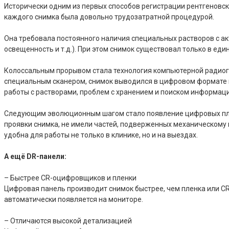
Исторически одним из первых способов регистрации рентгеновс
каждого снимка была довольно трудозатратной процедурой.
Она требовала постоянного наличия специальных растворов с ак
освещенность и т.д.). При этом снимок существовал только в е
Колоссальным прорывом стала технология компьютерной радиог
специальным сканером, снимок выводился в цифровом формате н
работы с растворами, проблем с хранением и поиском информац
Следующим эволюционным шагом стало появление цифровых плоск
проявки снимка, не имели частей, подверженных механическому
удобна для работы не только в клинике, но и на выездах.
А ещё DR-панели:
– Быстрее CR-оцифровщиков и пленки
Цифровая панель производит снимок быстрее, чем пленка или CR
автоматически появляется на мониторе.
– Отличаются высокой детализацией