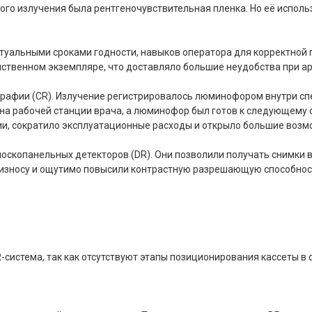
кого излучения была рентгеночувствительная пленка. Но её испо
туальными сроками годности, навыков оператора для корректной п
динственном экземпляре, что доставляло большие неудобства при 
рафии (CR). Излучение регистрировалось люминофором внутри сп
а рабочей станции врача, а люминофор был готов к следующему с
ии, сократило эксплуатационные расходы и открыло большие возм
опанельных детекторов (DR). Они позволили получать снимки в т
 износу и ощутимо повысили контрастную разрешающую способност
-система, так как отсутствуют этапы позиционирования кассеты 