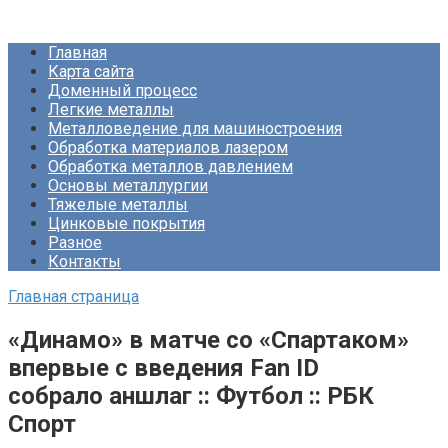
Перейти
Про Металлургию
к
Главная
контенту
Карта сайта
Доменный процесс
Легкие металлы
Металловедение для машиностроения
Обработка материалов лазером
Обработка металлов давлением
Основы металлургии
Тяжелые металлы
Цинковые покрытия
Разное
Контакты
Главная страница
«Динамо» в матче со «Спартаком»
впервые с введения Fan ID
собрало аншлаг :: Футбол :: РБК
Спорт