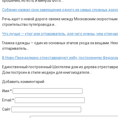
орошения, но есть и минусы Фото:…
Собянин назвал срок завершения одного из самых сложных доро
Речь идет о новой дороге-связке между Московским скоростным
строительство путепровода и…
Что лучше — утюг или отпариватель: для чего нужны, чем отлича
Глажка одежды — один из основных этапов ухода за вещами. Неко
отпариватель…
В Ново-Переделкино отреставрируют избу, построенную Федоро
Единственный построенный Шехтелем дом из дерева отреставрир
Дом построен в стиле модерн для книгоиздателя…
Добавить комментарий
Имя
*
Email
*
Сайт