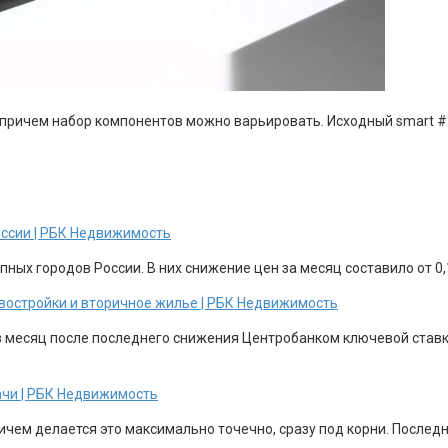
 причем набор компонентов можно варьировать. Исходный smart #3 
оссии | РБК Недвижимость
ных городов России. В них снижение цен за месяц составило от 0,1
новостройки и вторичное жилье | РБК Недвижимость
з месяц после последнего снижения Центробанком ключевой ставки
ачи | РБК Недвижимость
ричем делается это максимально точечно, сразу под корни. После