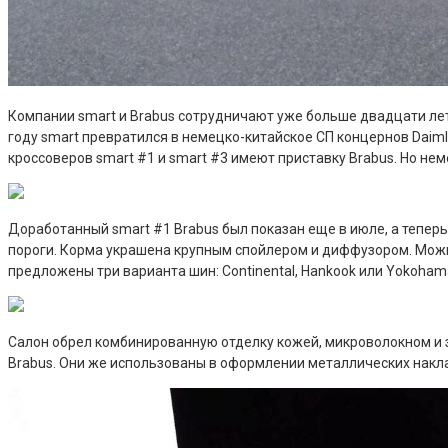
Компании smart и Brabus сотрудничают уже больше двадцати ле
году smart превратился в немецко-китайское СП концернов Daim
кроссоверов smart #1 и smart #3 имеют приставку Brabus. Но не
Доработанный smart #1 Brabus был показан еще в июле, а тепер
пороги. Корма украшена крупным спойлером и диффузором. Можн
предложены три варианта шин: Continental, Hankook или Yokoham
Салон обрел комбинированную отделку кожей, микроволокном и з
Brabus. Они же использованы в оформлении металлических наклад