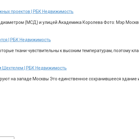
жных проектов | РБК Недвижимость
 диаметром (МСД) и улицей Академика Королева Фото: Мэр Москвы
ются | РБК Недвижимость
торые ткани чувствительны к высоким температурам, поэтому клас
м Шехтелем | РБК Недвижимость
уют на западе Москвы Это единственное сохранившееся здание из