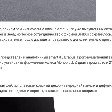
т, причем речь изначально шла не о тюнинге уже выпущенных авто
ler и Geely, но тесное сотрудничество с фирмой Brabus сохранил
мецкое ателье пошло дальше и представило дополнительную програ
ь представлен и аналогичный smart #3 Brabus. Программа тюнинг
о установить фирменные колеса Monoblock Z диаметром 20 или 2
a.
амшей, использован красный декор на передней панели и дефлект
ок на педалях и порогах, а также на напольных ковриках.