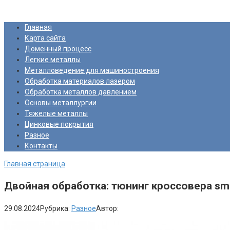
Перейти
Про Металлургию
к
Главная
контенту
Карта сайта
Доменный процесс
Легкие металлы
Металловедение для машиностроения
Обработка материалов лазером
Обработка металлов давлением
Основы металлургии
Тяжелые металлы
Цинковые покрытия
Разное
Контакты
Главная страница
Двойная обработка: тюнинг кроссовера sma
29.08.2024
Рубрика:
Разное
Автор: