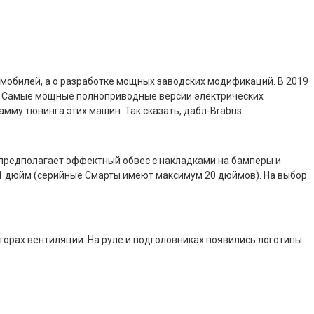
мобилей, а о разработке мощных заводских модификаций. В 2019
ось. Самые мощные полноприводные версии электрических
мму тюнинга этих машин. Так сказать, дабл-Brabus.
а предполагает эффектный обвес с накладками на бамперы и
1 дюйм (серийные Смарты имеют максимум 20 дюймов). На выбор
орах вентиляции. На руле и подголовниках появились логотипы