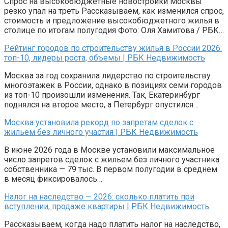
Спрос на высокобюджетные новостройки Москвы
резко упал на треть Рассказываем, как изменился спрос,
стоимость и предложение высокобюджетного жилья в
столице по итогам полугодия Фото: Оля Хамитова / РБК…
Рейтинг городов по строительству жилья в России 2026:
топ-10, лидеры роста, объемы | РБК Недвижимость
Москва за год сохранила лидерство по строительству
многоэтажек в России, однако в позициях семи городов
из топ-10 произошли изменения. Так, Екатеринбург
поднялся на второе место, а Петербург опустился…
Москва установила рекорд по запретам сделок с
жильем без личного участия | РБК Недвижимость
В июне 2026 года в Москве установили максимальное
число запретов сделок с жильем без личного участника
собственника — 79 тыс. В первом полугодии в среднем
в месяц фиксировалось…
Налог на наследство — 2026: сколько платить при
вступлении, продаже квартиры | РБК Недвижимость
Рассказываем, когда надо платить налог на наследство,