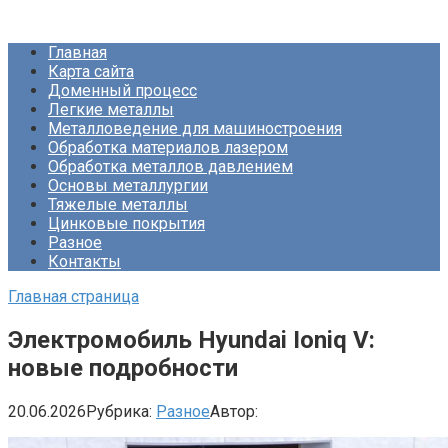
Перейти
Про Металлургию
к
Главная
контенту
Карта сайта
Доменный процесс
Легкие металлы
Металловедение для машиностроения
Обработка материалов лазером
Обработка металлов давлением
Основы металлургии
Тяжелые металлы
Цинковые покрытия
Разное
Контакты
Главная страница
Электромобиль Hyundai Ioniq V:
новые подробности
20.06.2026
Рубрика:
Разное
Автор: