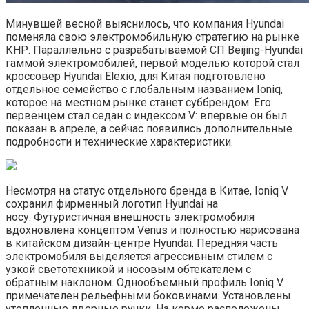
Минувшей весной выяснилось, что компания Hyundai
поменяла свою электромобильную стратегию на рынке
КНР. Параллельно с разрабатываемой СП Beijing-Hyundai
гаммой электромобилей, первой моделью которой стал
кроссовер Hyundai Elexio, для Китая подготовлено
отдельное семейство с глобальным названием Ioniq,
которое на местном рынке станет суббрендом. Его
первенцем стал седан с индексом V: впервые он был
показан в апреле, а сейчас появились дополнительные
подробности и технические характеристики.
Несмотря на статус отдельного бренда в Китае, Ioniq V
сохранил фирменный логотип Hyundai на
носу. Футуристичная внешность электромобиля
вдохновлена концептом Venus и полностью нарисована
в китайском дизайн-центре Hyundai. Передняя часть
электромобиля выделяется агрессивным стилем с
узкой светотехникой и носовым обтекателем с
обратным наклоном. Однообъемный профиль Ioniq V
примечателен рельефными боковинами. Установлены
утопленные дверные ручки. На корме расположены