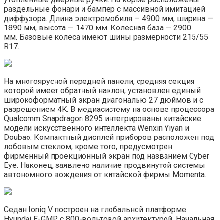
раздельные фонари и бампер с массивной имитацией
диффузора. Длина электромобиля — 4900 мм, ширина —
1890 мм, высота — 1470 мм. Колесная база — 2900
мм. Базовые колеса имеют шины размерности 215/55
R17.
На многоярусной передней панели, средняя секция
которой имеет обратный наклон, установлен единый
широкоформатный экран диагональю 27 дюймов и с
разрешением 4K. В медиасистему на основе процессора
Qualcomm Snapdragon 8295 интегрированы китайские
модели искусственного интеллекта Wenxin Yiyan и
Doubao. Компактный дисплей приборов расположен под
лобовым стеклом, кроме того, предусмотрен
фирменный проекционный экран под названием Cyber
Eye. Наконец, заявлено наличие продвинутой системы
автономного вождения от китайской фирмы Momenta.
Седан Ioniq V построен на глобальной платформе
Hyundai E-GMP с 800-вольтовой архитектурой. Начальная