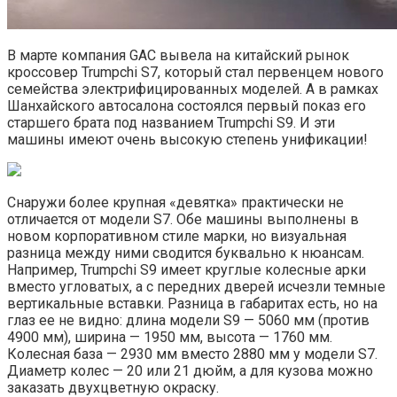
В марте компания GAC вывела на китайский рынок
кроссовер Trumpchi S7, который стал первенцем нового
семейства электрифицированных моделей. А в рамках
Шанхайского автосалона состоялся первый показ его
старшего брата под названием Trumpchi S9. И эти
машины имеют очень высокую степень унификации!
Снаружи более крупная «девятка» практически не
отличается от модели S7. Обе машины выполнены в
новом корпоративном стиле марки, но визуальная
разница между ними сводится буквально к нюансам.
Например, Trumpchi S9 имеет круглые колесные арки
вместо угловатых, а с передних дверей исчезли темные
вертикальные вставки. Разница в габаритах есть, но на
глаз ее не видно: длина модели S9 — 5060 мм (против
4900 мм), ширина — 1950 мм, высота — 1760 мм.
Колесная база — 2930 мм вместо 2880 мм у модели S7.
Диаметр колес — 20 или 21 дюйм, а для кузова можно
заказать двухцветную окраску.