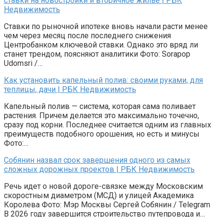
ставки на новостройки и вторичное жилье | РБК
Недвижимость
Ставки по рыночной ипотеке вновь начали расти менее
чем через месяц после последнего снижения
Центробанком ключевой ставки. Однако это вряд ли
станет трендом, поясняют аналитики Фото: Sorapop
Udomsri /…
Как установить капельный полив: своими руками, для
теплицы, дачи | РБК Недвижимость
Капельный полив — система, которая сама поливает
растения. Причем делается это максимально точечно,
сразу под корни. Последнее считается одним из главных
преимуществ подобного орошения, но есть и минусы
Фото:…
Собянин назвал срок завершения одного из самых
сложных дорожных проектов | РБК Недвижимость
Речь идет о новой дороге-связке между Московским
скоростным диаметром (МСД) и улицей Академика
Королева Фото: Мэр Москвы Сергей Собянин / Telegram
В 2026 году завершится строительство путепровода и…