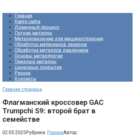
Перейти
Про Металлургию
к
Главная
контенту
Карта сайта
Доменный процесс
Легкие металлы
Металловедение для машиностроения
Обработка материалов лазером
Обработка металлов давлением
Основы металлургии
Тяжелые металлы
Цинковые покрытия
Разное
Контакты
Главная страница
Флагманский кроссовер GAC
Trumpchi S9: второй брат в
семействе
02.05.2025
Рубрика:
Разное
Автор: