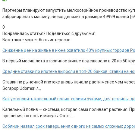
Партнеры планируют запустить мелкосерийное производство купе 
забронировать машину, внеся депозит в размере 49999 юаней (69
0
Понравилась статья? Поделиться с друзьями:
Вам также может быть интересно
Снижение цен на жилье в июне охватило 40% крупных городов Р
В первый месяц лета вторичное жилье подешевело в 20 из 50 круп
Средние ставки по ипотеке выросли в топ-20 банков: ставки на 
Ставки по рыночной ипотеке вновь начали расти менее чем чере
Sorapop Udomsri /…
Как установить капельный полив: своими руками, для теплицы, д
Капельный полив — система, которая сама поливает растения. П
орошения, но есть и минусы Фото:…
Собянин назвал срок завершения одного из самых сложных доро