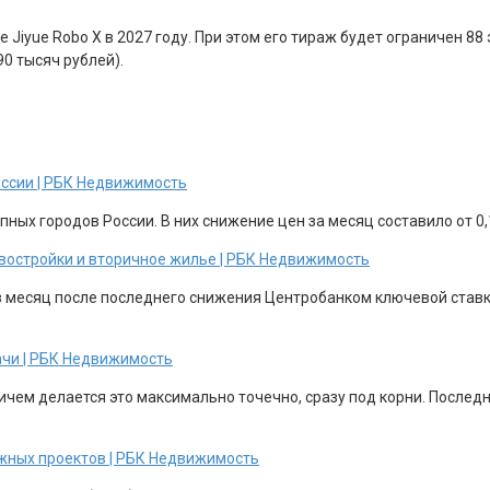
Jiyue Robo X в 2027 году. При этом его тираж будет ограничен 8
0 тысяч рублей).
оссии | РБК Недвижимость
ных городов России. В них снижение цен за месяц составило от 0,1
новостройки и вторичное жилье | РБК Недвижимость
з месяц после последнего снижения Центробанком ключевой ставки
ачи | РБК Недвижимость
ричем делается это максимально точечно, сразу под корни. После
жных проектов | РБК Недвижимость