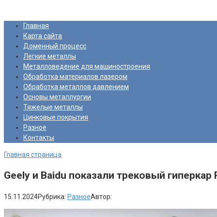
Перейти
Про Металлургию
к
Главная
контенту
Карта сайта
Доменный процесс
Легкие металлы
Металловедение для машиностроения
Обработка материалов лазером
Обработка металлов давлением
Основы металлургии
Тяжелые металлы
Цинковые покрытия
Разное
Контакты
Главная страница
Geely и Baidu показали трековый гиперкар
15.11.2024
Рубрика:
Разное
Автор: