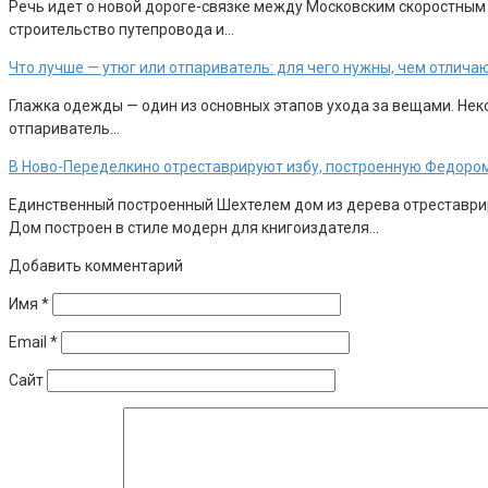
Речь идет о новой дороге-связке между Московским скоростным
строительство путепровода и…
Что лучше — утюг или отпариватель: для чего нужны, чем отлича
Глажка одежды — один из основных этапов ухода за вещами. Неко
отпариватель…
В Ново-Переделкино отреставрируют избу, построенную Федоро
Единственный построенный Шехтелем дом из дерева отреставрир
Дом построен в стиле модерн для книгоиздателя…
Добавить комментарий
Имя
*
Email
*
Сайт