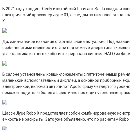
В 2021 году холдинг Geely и китайский IT-гигант Baidu создали 
электрический кроссовер Jiyue 01, а следом за ним последовал л
X.
Да, изначальное название стартапа снова актуально. Под назва
особенностями внешности стали подъемные двери типа «крылья 
углепластика и в него якобы интегрирована система HALO из Форм
В салоне установлены ковши-ложементы с пятиточечными ремням
маленький вспомогательный дисплей, а основной приборный экра
электроникой, включая автопилот Apollo сразу четвертого уровн
поможет водителю более эффективно проходить гоночные трассы,
Шасси Jiyue Robo X представляет собой комбинированную констр
емкость не раскрыты. Зато уже объявлено, что по расчетам Robo X