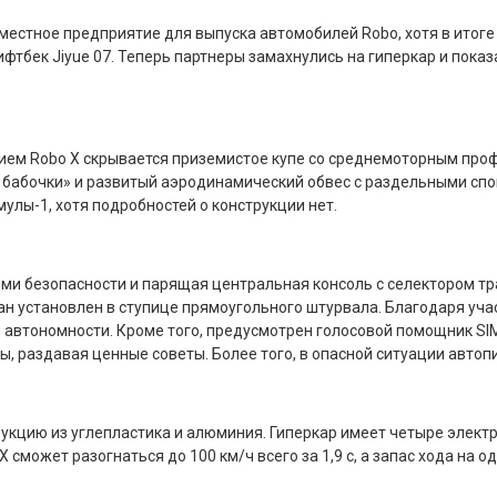
совместное предприятие для выпуска автомобилей Robo, хотя в итог
ифтбек Jiyue 07. Теперь партнеры замахнулись на гиперкар и пока
нием Robo X скрывается приземистое купе со среднемоторным проф
бабочки» и развитый аэродинамический обвес с раздельными спо
улы-1, хотя подробностей о конструкции нет.
и безопасности и парящая центральная консоль с селектором тр
н установлен в ступице прямоугольного штурвала. Благодаря уча
я автономности. Кроме того, предусмотрен голосовой помощник SI
 раздавая ценные советы. Более того, в опасной ситуации автоп
укцию из углепластика и алюминия. Гиперкар имеет четыре элект
 сможет разогнаться до 100 км/ч всего за 1,9 с, а запас хода на о