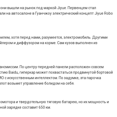
е они вышли на рынок под маркой Jiyue. Первенцем стал
зали на автосалоне в Гуанчжоу электрический концепт Jiyue Robo
илем, хотя перед нами, разумеется, электромобиль. Другими
йлером и диффузором на корме. Сам кузов выполнен из
ансмиссии. По центру передней панели расположен совсем
стию Baidu, гиперкар может похвастаться продвинутой бортовой
MO с искусственным интеллектом. По задумке, эта парочка
илот возьмет управление болидом на себя.
ромотора и твердотельную тяговую батарею, но их мощность и
дной зарядке составит 650 км.