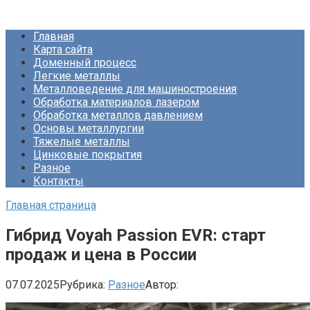
Перейти
Про Металлургию
к
Главная
контенту
Карта сайта
Доменный процесс
Легкие металлы
Металловедение для машиностроения
Обработка материалов лазером
Обработка металлов давлением
Основы металлургии
Тяжелые металлы
Цинковые покрытия
Разное
Контакты
Главная страница
Гибрид Voyah Passion EVR: старт
продаж и цена в России
07.07.2025
Рубрика:
Разное
Автор: