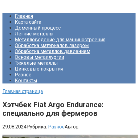
Перейти
Про Металлургию
к
Главная
контенту
Карта сайта
Доменный процесс
Легкие металлы
Металловедение для машиностроения
Обработка материалов лазером
Обработка металлов давлением
Основы металлургии
Тяжелые металлы
Цинковые покрытия
Разное
Контакты
Главная страница
Хэтчбек Fiat Argo Endurance:
специально для фермеров
29.08.2024
Рубрика:
Разное
Автор: