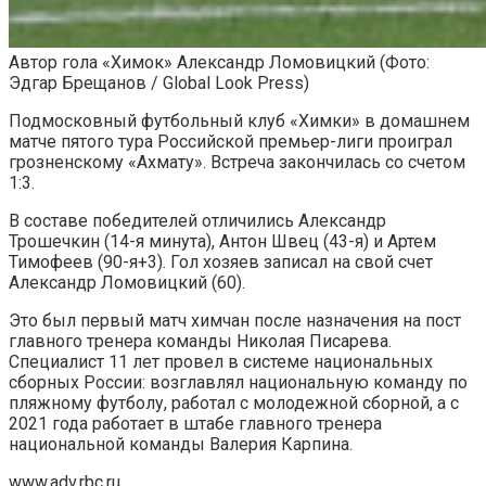
Автор гола «Химок» Александр Ломовицкий
(Фото:
Эдгар Брещанов / Global Look Press)
Подмосковный футбольный клуб «Химки» в домашнем
матче пятого тура Российской премьер-лиги проиграл
грозненскому «Ахмату». Встреча закончилась со счетом
1:3.
В составе победителей отличились Александр
Трошечкин (14-я минута), Антон Швец (43-я) и Артем
Тимофеев (90-я+3). Гол хозяев записал на свой счет
Александр Ломовицкий (60).
Это был первый матч химчан после назначения на пост
главного тренера команды Николая Писарева.
Специалист 11 лет провел в системе национальных
сборных России: возглавлял национальную команду по
пляжному футболу, работал с молодежной сборной, а с
2021 года работает в штабе главного тренера
национальной команды Валерия Карпина.
www.adv.rbc.ru