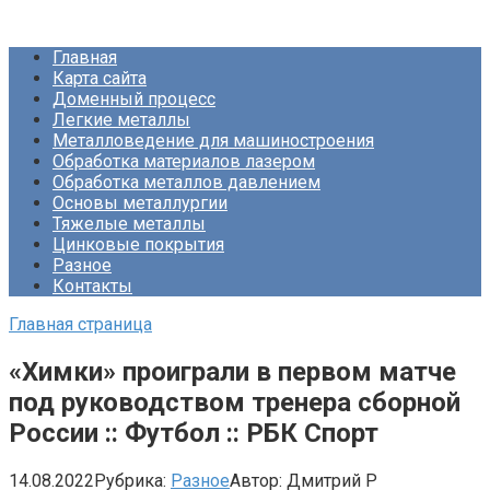
Перейти
Про Металлургию
к
Главная
контенту
Карта сайта
Доменный процесс
Легкие металлы
Металловедение для машиностроения
Обработка материалов лазером
Обработка металлов давлением
Основы металлургии
Тяжелые металлы
Цинковые покрытия
Разное
Контакты
Главная страница
«Химки» проиграли в первом матче
под руководством тренера сборной
России :: Футбол :: РБК Спорт
14.08.2022
Рубрика:
Разное
Автор:
Дмитрий Р