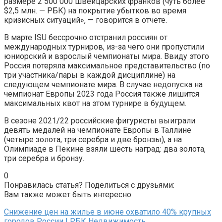
размере 2 500 000 швейцарских франков (чуть более
$2,5 млн. — РБК) на покрытие убытков во время
кризисных ситуаций», — говорится в отчете.
В марте ISU бессрочно отстранил россиян от
международных турниров, из-за чего они пропустили
юниорский и взрослый чемпионаты мира. Ввиду этого
Россия потеряла максимальное представительство (по
три участника/пары в каждой дисциплине) на
следующем чемпионате мира. В случае недопуска на
чемпионат Европы 2023 года Россия также лишится
максимальных квот на этом турнире в будущем.
В сезоне 2021/22 российские фигуристы выиграли
девять медалей на чемпионате Европы в Таллине
(четыре золота, три серебра и две бронзы), а на
Олимпиаде в Пекине взяли шесть наград: два золота,
три серебра и бронзу.
0
Понравилась статья? Поделиться с друзьями:
Вам также может быть интересно
Снижение цен на жилье в июне охватило 40% крупных
городов России | РБК Недвижимость