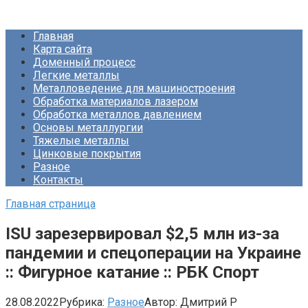
Перейти
Про Металлургию
к
Главная
контенту
Карта сайта
Доменный процесс
Легкие металлы
Металловедение для машиностроения
Обработка материалов лазером
Обработка металлов давлением
Основы металлургии
Тяжелые металлы
Цинковые покрытия
Разное
Контакты
Главная страница
ISU зарезервировал $2,5 млн из-за
пандемии и спецоперации на Украине
:: Фигурное катание :: РБК Спорт
28.08.2022
Рубрика:
Разное
Автор:
Дмитрий Р