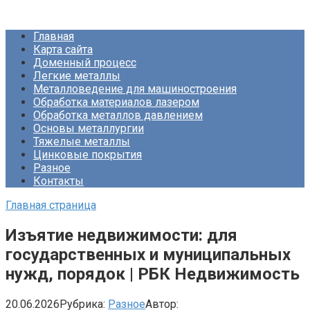
Перейти
Про Металлургию
к
Главная
контенту
Карта сайта
Доменный процесс
Легкие металлы
Металловедение для машиностроения
Обработка материалов лазером
Обработка металлов давлением
Основы металлургии
Тяжелые металлы
Цинковые покрытия
Разное
Контакты
Главная страница
Изъятие недвижимости: для
государственных и муниципальных
нужд, порядок | РБК Недвижимость
20.06.2026
Рубрика:
Разное
Автор: