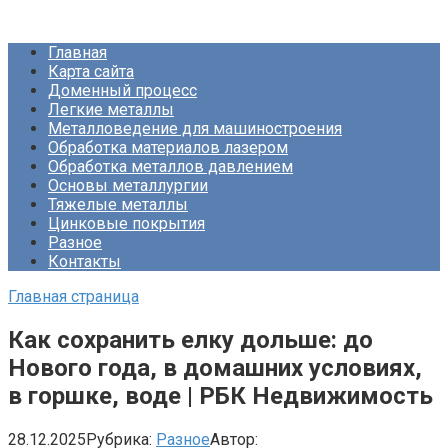
Перейти
Про Металлургию
к
Главная
контенту
Карта сайта
Доменный процесс
Легкие металлы
Металловедение для машиностроения
Обработка материалов лазером
Обработка металлов давлением
Основы металлургии
Тяжелые металлы
Цинковые покрытия
Разное
Контакты
Главная страница
Как сохранить елку дольше: до
Нового года, в домашних условиях,
в горшке, воде | РБК Недвижимость
28.12.2025
Рубрика:
Разное
Автор: