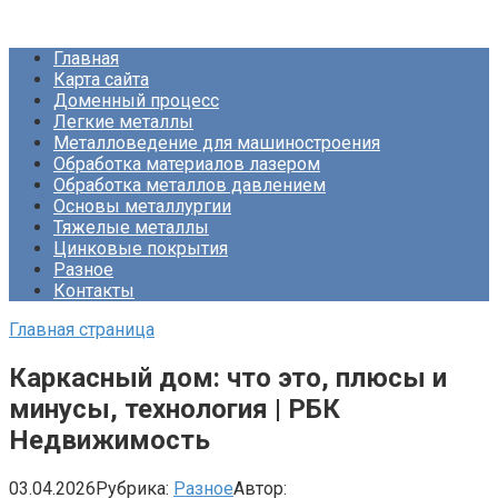
Перейти
Про Металлургию
к
Главная
контенту
Карта сайта
Доменный процесс
Легкие металлы
Металловедение для машиностроения
Обработка материалов лазером
Обработка металлов давлением
Основы металлургии
Тяжелые металлы
Цинковые покрытия
Разное
Контакты
Главная страница
Каркасный дом: что это, плюсы и
минусы, технология | РБК
Недвижимость
03.04.2026
Рубрика:
Разное
Автор: