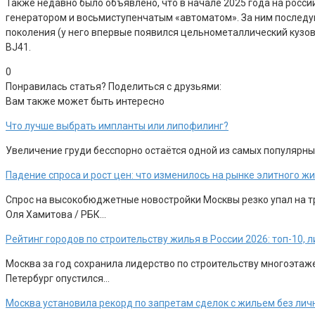
Также недавно было объявлено, что в начале 2025 года на росси
генератором и восьмиступенчатым «автоматом». За ним последую
поколения (у него впервые появился цельнометаллический кузов)
BJ41.
0
Понравилась статья? Поделиться с друзьями:
Вам также может быть интересно
Что лучше выбрать импланты или липофилинг?
Увеличение груди бесспорно остаётся одной из самых популярны
Падение спроса и рост цен: что изменилось на рынке элитного 
Спрос на высокобюджетные новостройки Москвы резко упал на тр
Оля Хамитова / РБК…
Рейтинг городов по строительству жилья в России 2026: топ-10,
Москва за год сохранила лидерство по строительству многоэтажек
Петербург опустился…
Москва установила рекорд по запретам сделок с жильем без лич