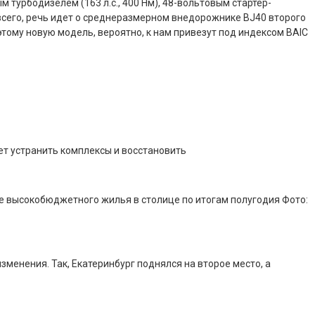
турбодизелем (163 л.с., 400 Нм), 48-вольтовым стартер-
всего, речь идет о среднеразмерном внедорожнике BJ40 второго
этому новую модель, вероятно, к нам привезут под индексом BAIC
ет устранить комплексы и восстановить
е высокобюджетного жилья в столице по итогам полугодия Фото:
зменения. Так, Екатеринбург поднялся на второе место, а