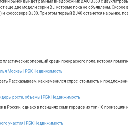
йский рынок выйдет рамный внедорожник BAIC BJ60 с двухлитровым 
т еще две модели серии BJ, которые пока не объявлены. Скорее 
 и кроссовере BJ30. При этом первый BJ40 останется на рынке, по
х пластических операций среди прекрасного пола, которая помога
жилья Москвы | РБК Недвижимость
еть Рассказываем, как изменился спрос, стоимость и предложени
 лидеры роста, объемы | РБК Недвижимость
 в России, однако в позициях семи городов из топ-10 произошли и
ного участия | РБК Недвижимость