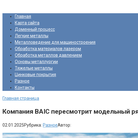
Перейти
Про Металлургию
к
Главная
контенту
Карта сайта
Доменный процесс
Легкие металлы
Металловедение для машиностроения
Обработка материалов лазером
Обработка металлов давлением
Основы металлургии
Тяжелые металлы
Цинковые покрытия
Разное
Контакты
Главная страница
Компания BAIC пересмотрит модельный ря
02.01.2025
Рубрика:
Разное
Автор: