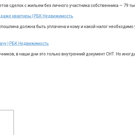
етов сделок с жильем без личного участника собственника — 79 т
родаже квартиры | РБК Недвижимость
госпошлина должна быть уплачена и кому и какой налог необходим
дачу | РБК Недвижимость
иков, в наши дни это только внутренний документ СНТ. Но иногда