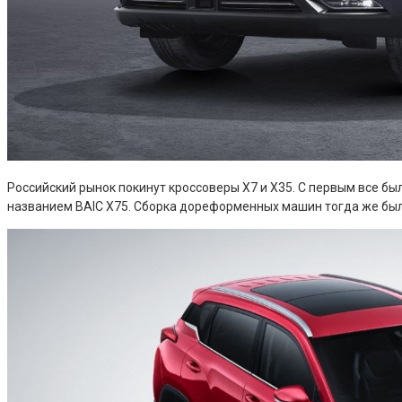
Российский рынок покинут кроссоверы X7 и X35. С первым все б
названием BAIC X75. Сборка дореформенных машин тогда же была