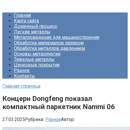
Перейти
Про Металлургию
к
Главная
контенту
Карта сайта
Доменный процесс
Легкие металлы
Металловедение для машиностроения
Обработка материалов лазером
Обработка металлов давлением
Основы металлургии
Тяжелые металлы
Цинковые покрытия
Разное
Контакты
Главная страница
Концерн Dongfeng показал
компактный паркетник Nammi 06
27.03.2025
Рубрика:
Разное
Автор: