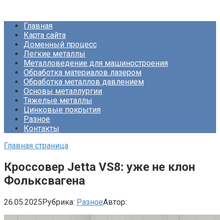
Перейти
Про Металлургию
к
Главная
контенту
Карта сайта
Доменный процесс
Легкие металлы
Металловедение для машиностроения
Обработка материалов лазером
Обработка металлов давлением
Основы металлургии
Тяжелые металлы
Цинковые покрытия
Разное
Контакты
Главная страница
Кроссовер Jetta VS8: уже не клон
Фольксвагена
26.05.2025
Рубрика:
Разное
Автор: