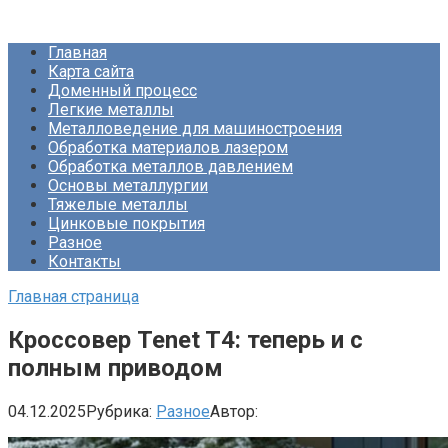
Перейти
Про Металлургию
к
Главная
контенту
Карта сайта
Доменный процесс
Легкие металлы
Металловедение для машиностроения
Обработка материалов лазером
Обработка металлов давлением
Основы металлургии
Тяжелые металлы
Цинковые покрытия
Разное
Контакты
Главная страница
Кроссовер Tenet T4: теперь и с
полным приводом
04.12.2025
Рубрика:
Разное
Автор: