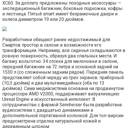
XC60. За доплату предложены походные аксессуары —
экспедиционный багажник, боковые подножки, кофры
и лестница. Пятый smart имеет безрамочные двери и
колеса диаметром 19 или 20 дюймов.
Разработчики обещают ранее недостижимый для
Смартов простор в салоне и возможности его
трансформации. Например, все сиденья складываются в
ровную поверхность, образуя два спальных места. И
багажу вольготно: 34 отсека для мелочовки в салоне,
передний багажник на 72 литра и основной задний на
1530 л (со сложенным задним рядом). Передняя панель
представляет собой череду из трех экранов: приборный
(10,3 дюйма) и два мультимедийных (оба по 13
дюймов). Сама медиасистема основана на продвинутом
процессоре AMD V2000, поддерживает визуализацию
Unreal Engine и искусственный интеллект. В
сотрудничестве с фирмой Sennheiser была разработана
аудиосистема с двадцатью динамиками и
дополнительной портативной колонкой. Для топ-версии
предусмотрена отделка натуральной кожей и
деревянным шпоном.