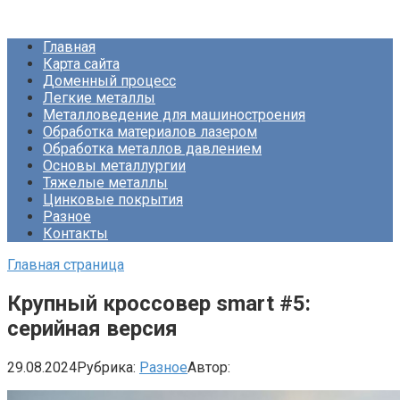
Перейти
Про Металлургию
к
Главная
контенту
Карта сайта
Доменный процесс
Легкие металлы
Металловедение для машиностроения
Обработка материалов лазером
Обработка металлов давлением
Основы металлургии
Тяжелые металлы
Цинковые покрытия
Разное
Контакты
Главная страница
Крупный кроссовер smart #5:
серийная версия
29.08.2024
Рубрика:
Разное
Автор: