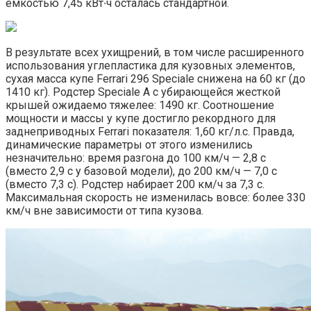
емкостью 7,45 кВт∙ч осталась стандартной.
В результате всех ухищрений, в том числе расширенного
использования углепластика для кузовных элементов,
сухая масса купе Ferrari 296 Speciale снижена на 60 кг (до
1410 кг). Родстер Speciale A с убирающейся жесткой
крышей ожидаемо тяжелее: 1490 кг. Соотношение
мощности и массы у купе достигло рекордного для
заднеприводных Ferrari показателя: 1,60 кг/л.с. Правда,
динамические параметры от этого изменились
незначительно: время разгона до 100 км/ч — 2,8 с
(вместо 2,9 с у базовой модели), до 200 км/ч — 7,0 с
(вместо 7,3 с). Родстер набирает 200 км/ч за 7,3 с.
Максимальная скорость не изменилась вовсе: более 330
км/ч вне зависимости от типа кузова.