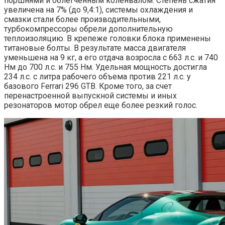
поршнями и облегченным коленвалом. Степень сжатия
увеличена на 7% (до 9,4:1), системы охлаждения и
смазки стали более производительными,
турбокомпрессоры обрели дополнительную
теплоизоляцию. В крепеже головки блока применены
титановые болты. В результате масса двигателя
уменьшена на 9 кг, а его отдача возросла с 663 л.с. и 740
Нм до 700 л.с. и 755 Нм. Удельная мощность достигла
234 л.с. с литра рабочего объема против 221 л.с. у
базового Ferrari 296 GTB. Кроме того, за счет
перенастроенной выпускной системы и иных
резонаторов мотор обрел еще более резкий голос.