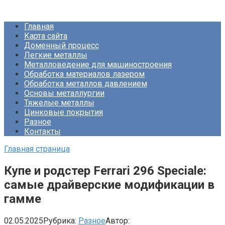
Перейти
Про Металлургию
к
Главная
контенту
Карта сайта
Доменный процесс
Легкие металлы
Металловедение для машиностроения
Обработка материалов лазером
Обработка металлов давлением
Основы металлургии
Тяжелые металлы
Цинковые покрытия
Разное
Контакты
Главная страница
Купе и родстер Ferrari 296 Speciale:
самые драйверские модификации в
гамме
02.05.2025
Рубрика:
Разное
Автор: