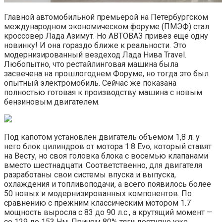
Главной автомобильной премьерой на Петербургском
международном экономическом форуме (ПМЭФ) стал
кроссовер Лада Азимут. Но АВТОВАЗ привез еще одну
новинку! И она гораздо ближе к реальности. Это
модернизированный вездеход Лада Нива Travel.
Любопытно, что рестайлинговая машина была
засвечена на прошлогоднем Форуме, но тогда это был
опытный электромобиль. Сейчас же показана
полностью готовая к производству машина с новым
бензиновым двигателем.
Под капотом установлен двигатель объемом 1,8 л: у
него блок цилиндров от мотора 1.8 Evo, который ставят
на Весту, но своя головка блока с восемью клапанами
вместо шестнадцати. Соответственно, для двигателя
разработаны свои системы впуска и выпуска,
охлаждения и топливоподачи, а всего появилось более
50 новых и модернизированных компонентов. По
сравнению с прежним классическим мотором 1.7
мощность выросла с 83 до 90 л.с., а крутящий момент —
со 129 до 153 Нм. Причем 80% тяги доступно уже