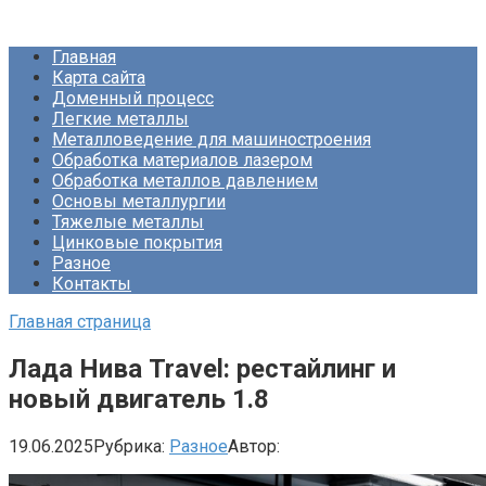
Перейти
Про Металлургию
к
Главная
контенту
Карта сайта
Доменный процесс
Легкие металлы
Металловедение для машиностроения
Обработка материалов лазером
Обработка металлов давлением
Основы металлургии
Тяжелые металлы
Цинковые покрытия
Разное
Контакты
Главная страница
Лада Нива Travel: рестайлинг и
новый двигатель 1.8
19.06.2025
Рубрика:
Разное
Автор: