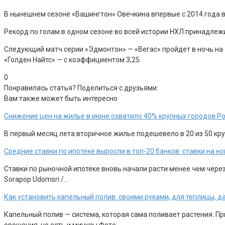
В нынешнем сезоне «Вашингтон» Овечкина впервые с 2014 года в
Рекорд по голам в одном сезоне во всей истории НХЛ принадлежи
Следующий матч серии «Эдмонтон» — «Вегас» пройдет в ночь на 
«Голден Найтс» — с коэффициентом 3,25.
0
Понравилась статья? Поделиться с друзьями:
Вам также может быть интересно
Снижение цен на жилье в июне охватило 40% крупных городов Р
В первый месяц лета вторичное жилье подешевело в 20 из 50 круп
Средние ставки по ипотеке выросли в топ-20 банков: ставки на 
Ставки по рыночной ипотеке вновь начали расти менее чем чере
Sorapop Udomsri /…
Как установить капельный полив: своими руками, для теплицы, д
Капельный полив — система, которая сама поливает растения. П
орошения, но есть и минусы Фото:…