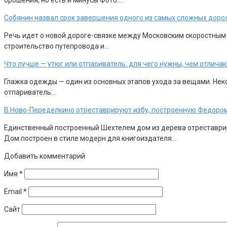
Собянин назвал срок завершения одного из самых сложных доро
Речь идет о новой дороге-связке между Московским скоростным
строительство путепровода и…
Что лучше — утюг или отпариватель: для чего нужны, чем отлича
Глажка одежды — один из основных этапов ухода за вещами. Неко
отпариватель…
В Ново-Переделкино отреставрируют избу, построенную Федоро
Единственный построенный Шехтелем дом из дерева отреставрир
Дом построен в стиле модерн для книгоиздателя…
Добавить комментарий
Имя
*
Email
*
Сайт