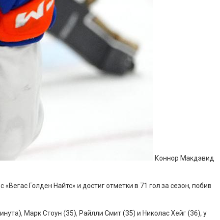
Коннор Макдэвид
егас Голден Найтс» и достиг отметки в 71 гол за сезон, побив
ута), Марк Стоун (35), Райлли Смит (35) и Николас Хейг (36), у