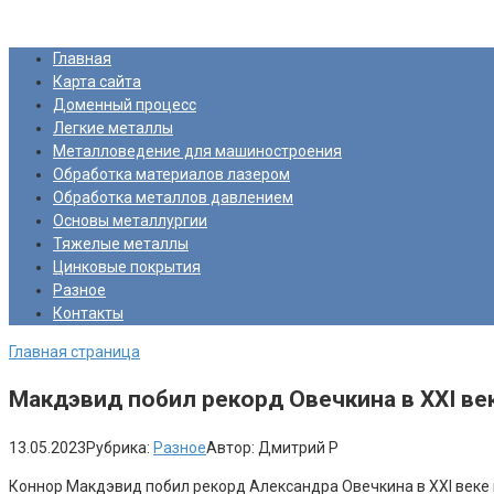
Перейти
Про Металлургию
к
Главная
контенту
Карта сайта
Доменный процесс
Легкие металлы
Металловедение для машиностроения
Обработка материалов лазером
Обработка металлов давлением
Основы металлургии
Тяжелые металлы
Цинковые покрытия
Разное
Контакты
Главная страница
Макдэвид побил рекорд Овечкина в XXI веке
13.05.2023
Рубрика:
Разное
Автор:
Дмитрий Р
Коннор Макдэвид побил рекорд Александра Овечкина в XXI веке