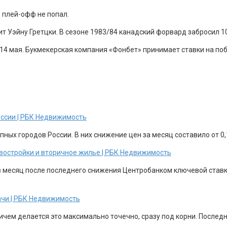
 плей-офф не попал.
т Уэйну Гретцки. В сезоне 1983/84 канадский форвард забросил 10
14 мая. Букмекерская компания «Фонбет» принимает ставки на поб
оссии | РБК Недвижимость
ных городов России. В них снижение цен за месяц составило от 0,1
новостройки и вторичное жилье | РБК Недвижимость
з месяц после последнего снижения Центробанком ключевой ставки
ачи | РБК Недвижимость
ричем делается это максимально точечно, сразу под корни. После