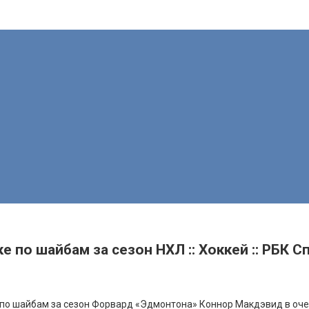
 по шайбам за сезон НХЛ :: Хоккей :: РБК С
 по шайбам за сезон
Форвард «Эдмонтона» Коннор Макдэвид в оче