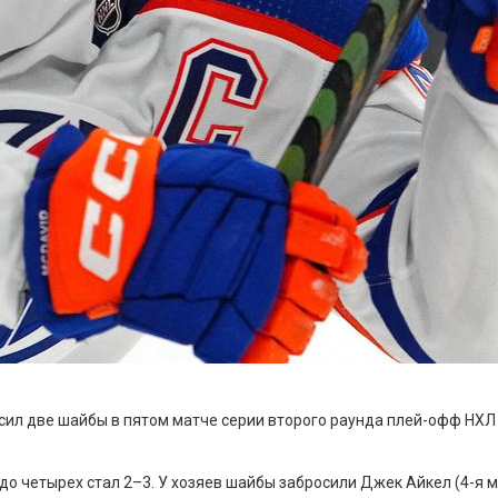
две шайбы в пятом матче серии второго раунда плей-офф НХЛ с «В
 до четырех стал 2–3. У хозяев шайбы забросили Джек Айкел (4-я мин