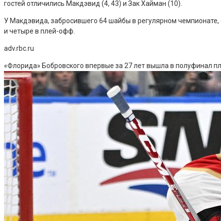
гостей отличились Макдэвид (4, 43) и Зак Хайман (10).
У Макдэвида, забросившего 64 шайбы в регулярном чемпионате, с
и четыре в плей-офф.
adv.rbc.ru
«Флорида» Бобровского впервые за 27 лет вышла в полуфинал 