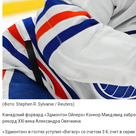
(Фото: Stephen R. Sylvanie / Reuters)
Канадский форвард «Эдмонтон Ойлерз» Коннор Макдэвид забросил 
рекорд ХХI века Александра Овечкина.
«Эдмонтон» в гостях уступил «Вегасу» со счетом 3:4, счет в серии