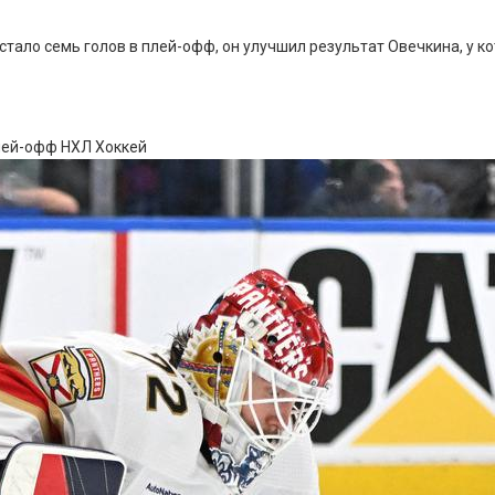
тало семь голов в плей-офф, он улучшил результат Овечкина, у к
плей-офф НХЛ
Хоккей