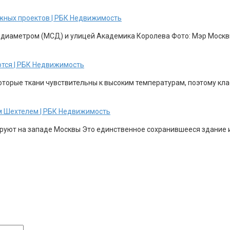
жных проектов | РБК Недвижимость
 диаметром (МСД) и улицей Академика Королева Фото: Мэр Москвы
ются | РБК Недвижимость
торые ткани чувствительны к высоким температурам, поэтому клас
м Шехтелем | РБК Недвижимость
уют на западе Москвы Это единственное сохранившееся здание из