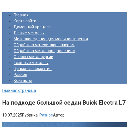
Перейти
Про Металлургию
к
Главная
контенту
Карта сайта
Доменный процесс
Легкие металлы
Металловедение для машиностроения
Обработка материалов лазером
Обработка металлов давлением
Основы металлургии
Тяжелые металлы
Цинковые покрытия
Разное
Контакты
Главная страница
На подходе большой седан Buick Electra L7
19.07.2025
Рубрика:
Разное
Автор: