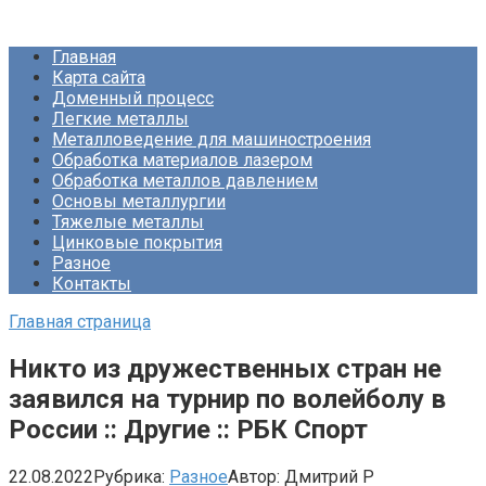
Перейти
Про Металлургию
к
Главная
контенту
Карта сайта
Доменный процесс
Легкие металлы
Металловедение для машиностроения
Обработка материалов лазером
Обработка металлов давлением
Основы металлургии
Тяжелые металлы
Цинковые покрытия
Разное
Контакты
Главная страница
Никто из дружественных стран не
заявился на турнир по волейболу в
России :: Другие :: РБК Спорт
22.08.2022
Рубрика:
Разное
Автор:
Дмитрий Р