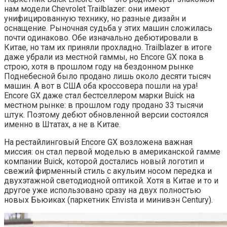
нам модели Chevrolet Trailblazer: они имеют
унифицированную технику, но разные дизайн и
оснащение. Рыночная судьба у этих машин сложилась
почти одинаково. Обе изначально дебютировали в
Китае, но там их приняли прохладно. Trailblazer в итоге
даже убрали из местной гаммы, но Encore GX пока в
строю, хотя в прошлом году на бездонном рынке
Поднебесной было продано лишь около десяти тысяч
машин. А вот в США оба кроссовера пошли на ура!
Encore GX даже стал бестселлером марки Buick на
местном рынке: в прошлом году продано 33 тысячи
штук. Поэтому дебют обновленной версии состоялся
именно в Штатах, а не в Китае.
На рестайлинговый Encore GX возложена важная
миссия: он стал первой моделью в американской гамме
компании Buick, которой достались новый логотип и
свежий фирменный стиль с акульим носом передка и
двухэтажной светодиодной оптикой. Хотя в Китае и то и
другое уже использовано сразу на двух полностью
новых Бьюиках (паркетник Envista и минивэн Century).