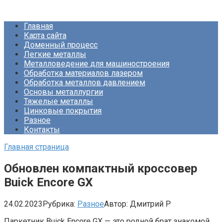
Перейти
Про Металлургию
к
Главная
контенту
Карта сайта
Доменный процесс
Легкие металлы
Металловедение для машиностроения
Обработка материалов лазером
Обработка металлов давлением
Основы металлургии
Тяжелые металлы
Цинковые покрытия
Разное
Контакты
Главная страница
Обновлен компактный кроссовер
Buick Encore GX
24.02.2023
Рубрика:
Разное
Автор:
Дмитрий Р
Паркетник Buick Encore GX — это родной брат знакомой