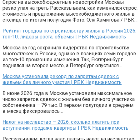
Спрос на высокобюджетные новостройки Москвы
резко упал на треть Рассказываем, как изменился спрос,
стоимость и предложение высокобюджетного жилья в
столице по итогам полугодия Фото: Оля Хамитова / РБК…
Рейтинг городов по строительству жилья в России 2026:
топ-10, лидеры роста, объемы | РБК Недвижимость
Москва за год сохранила лидерство по строительству
многоэтажек в России, однако в позициях семи городов
из топ-10 произошли изменения. Так, Екатеринбург
поднялся на второе место, а Петербург опустился…
Москва установила рекорд по запретам сделок с
жильем без личного участия | РБК Недвижимость
В июне 2026 года в Москве установили максимальное
число запретов сделок с жильем без личного участника
собственника — 79 тыс. В первом полугодии в среднем
в месяц фиксировалось…
Налог на наследство — 2026: сколько платить при
вступлении, продаже квартиры | РБК Недвижимость
Рассказываем, когда надо платить налог на наследство,