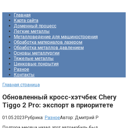
Перейти
Про Металлургию
к
Главная
контенту
Карта сайта
Доменный процесс
Легкие металлы
Металловедение для машиностроения
Обработка материалов лазером
Обработка металлов давлением
Основы металлургии
Тяжелые металлы
Цинковые покрытия
Разное
Контакты
Главная страница
Обновленный кросс-хэтчбек Chery
Tiggo 2 Pro: экспорт в приоритете
01.05.2023
Рубрика:
Разное
Автор:
Дмитрий Р
Полтора месяца назад этот автомобиль был