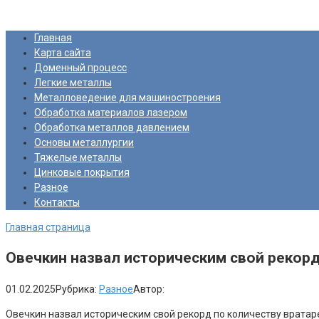
Перейти
Про Металлургию
к
Главная
контенту
Карта сайта
Доменный процесс
Легкие металлы
Металловедение для машиностроения
Обработка материалов лазером
Обработка металлов давлением
Основы металлургии
Тяжелые металлы
Цинковые покрытия
Разное
Контакты
Главная страница
Овечкин назвал историческим свой рекорд 
01.02.2025
Рубрика:
Разное
Автор:
Овечкин назвал историческим свой рекорд по количеству вратар