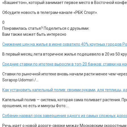
«Вашингтон», который занимает первое место в Восточной конфе
Обсудите новость в телеграм-канале «РБК Спорт».
0
Понравилась статья? Поделиться с друзьями:
Вам также может быть интересно
Снижение цен на жилье в июне охватило 40% крупных городов Р
В первый месяц лета вторичное жилье подешевело в 20 из 50 круп
Средние ставки по ипотеке выросли в топ-20 банков: ставки на 
Ставки по рыночной ипотеке вновь начали расти менее чем чере
Sorapop Udomsri /…
Как установить капельный полив: своими руками, для теплицы, д
Капельный полив — система, которая сама поливает растения. П
орошения, но есть и минусы Фото:…
Собянин назвал срок завершения одного из самых сложных доро
Речь идет о новой дороге-связке между Московским скоростным