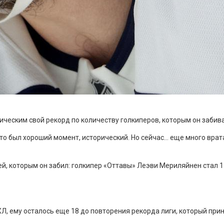
ческим свой рекорд по количеству голкиперов, которым он забива
о был хороший момент, исторический. Но сейчас… еще много врата
ей, которым он забил: голкипер «Оттавы» Леэви Мериляйнен стал 
Л, ему осталось еще 18 до повторения рекорда лиги, который прин