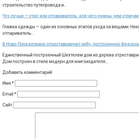
строительство путепровода и…
Что лучше — утюг или отпариватель: для чего нужны, чем отлича
Глажка одежды — один из основных этапов ухода за вещами. Неко
отпариватель…
В Ново-Переделкино отреставрируют избу, построенную Федоро
Единственный построенный Шехтелем дом из дерева отреставрир
Дом построен в стиле модерн для книгоиздателя…
Добавить комментарий
Имя
*
Email
*
Сайт