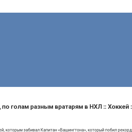
по голам разным вратарям в НХЛ :: Хоккей :
ей, которым забивал
Капитан «Вашингтона», который побил рекорд