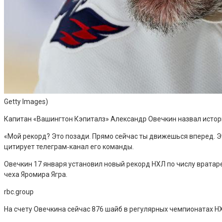
Getty Images)
Капитан «Вашингтон Кэпиталз» Александр Овечкин назвал истори
«Мой рекорд? Это позади. Прямо сейчас ты движешься вперед. Эт
цитирует телеграм‑канал его команды.
Овечкин 17 января установил новый рекорд НХЛ по числу вратар
чеха Яромира Ягра.
rbc.group
На счету Овечкина сейчас 876 шайб в регулярных чемпионатах НХ