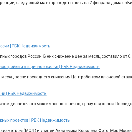
ренции, следующий матч проведет в ночь на 2 февраля дома с «В
оссии | РБК Недвижимость
ных городов России. В них снижение цен за месяц составило от 0,1
новостройки и вторичное жилье | РБК Недвижимость
з месяц после последнего снижения Центробанком ключевой ставки
ачи | РБК Недвижимость
ричем делается это максимально точечно, сразу под корни. После
жных проектов | РБК Недвижимость
 диаметром (МСД) и улицей Академика Королева Фото: Мэр Москвы