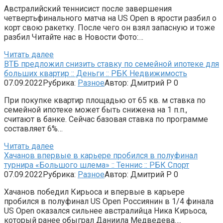
Австралийский теннисист после завершения
четвертьфинального матча на US Open в ярости разбил о
корт свою ракетку. После чего он взял запасную и тоже
разбил Читайте нас в Новости Фото:…
Читать далее
ВТБ предложил снизить ставку по семейной ипотеке для
больших квартир :: Деньги :: РБК Недвижимость
07.09.2022
Рубрика:
Разное
Автор:
Дмитрий Р
0
При покупке квартир площадью от 65 кв. м ставка по
семейной ипотеке может быть снижена на 1 п.п.,
считают в банке. Сейчас базовая ставка по программе
составляет 6%…
Читать далее
Хачанов впервые в карьере пробился в полуфинал
турнира «Большого шлема» :: Теннис :: РБК Спорт
07.09.2022
Рубрика:
Разное
Автор:
Дмитрий Р
0
Хачанов победил Кирьоса и впервые в карьере
пробился в полуфинал US Open Россиянин в 1/4 финала
US Open оказался сильнее австралийца Ника Кирьоса,
который ранее обыграл Даниила Медведева….