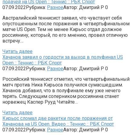
подачей на US Open :: Теннис :: РБК Спорт
07.09.2022
Рубрика:
Разное
Автор:
Дмитрий Р
0
Австралийский теннисист заявил, что чувствует себя
опустошенным после поражения в четвертьфинальном
матче US Open. Тем не менее Кирьос отдал должное
россиянину, который, по его мнению, провел отличную
встречу…
Читать далее
Хачанов заявил о гордости за выход в полуфинал US
Open :: Теннис :: РБК Спорт
07.09.2022
Рубрика:
Разное
Автор:
Дмитрий Р
0
Российский теннисист отметил, что четвертьфинальный
матч против Ника Кирьоса получился сумасшедшим.
Хачанов добавил, что в полуфинале ему уже нечего
терять. Следующим соперником россиянина станет
норвежец Каспер Рууд Читайте…
Читать далее
Кирьос сломал две ракетки после поражения от
Хачанова на US Open. Видео :: Теннис :: РБК Спорт
07.09.2022
Рубрика:
Разное
Автор:
Дмитрий Р
0