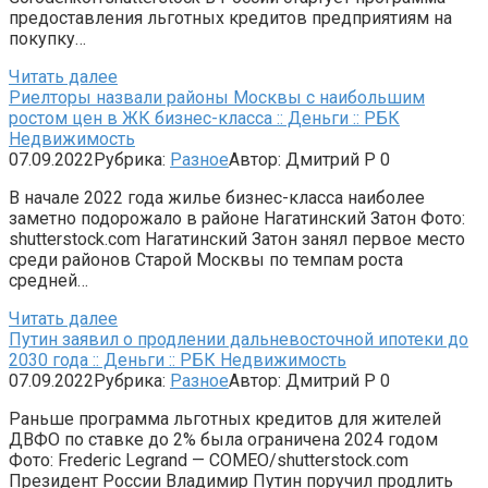
предоставления льготных кредитов предприятиям на
покупку…
Читать далее
Риелторы назвали районы Москвы с наибольшим
ростом цен в ЖК бизнес-класса :: Деньги :: РБК
Недвижимость
07.09.2022
Рубрика:
Разное
Автор:
Дмитрий Р
0
В начале 2022 года жилье бизнес-класса наиболее
заметно подорожало в районе Нагатинский Затон Фото:
shutterstock.com Нагатинский Затон занял первое место
среди районов Старой Москвы по темпам роста
средней…
Читать далее
Путин заявил о продлении дальневосточной ипотеки до
2030 года :: Деньги :: РБК Недвижимость
07.09.2022
Рубрика:
Разное
Автор:
Дмитрий Р
0
Раньше программа льготных кредитов для жителей
ДВФО по ставке до 2% была ограничена 2024 годом
Фото: Frederic Legrand — COMEO/shutterstock.com
Президент России Владимир Путин поручил продлить