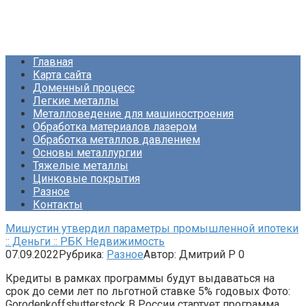
Перейти
Про Металлургию
к
контенту
Главная
Карта сайта
Доменный процесс
Легкие металлы
Металловедение для машиностроения
Обработка материалов лазером
Обработка металлов давлением
Основы металлургии
Тяжелые металлы
Цинковые покрытия
Разное
Контакты
Мишустин утвердил параметры промышленной ипотеки
:: Деньги :: РБК Недвижимость
07.09.2022
Рубрика:
Разное
Автор:
Дмитрий Р
0
Кредиты в рамках программы будут выдаваться на
срок до семи лет по льготной ставке 5% годовых Фото:
Gorodenkoffshutterstock В России стартует программа