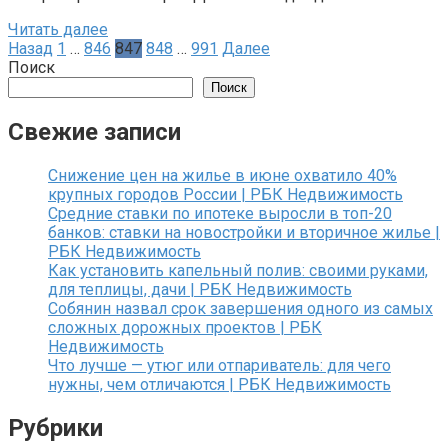
Читать далее
Пагинация
Назад
1
…
846
847
848
…
991
Далее
записей
Поиск
Поиск
Свежие записи
Снижение цен на жилье в июне охватило 40%
крупных городов России | РБК Недвижимость
Средние ставки по ипотеке выросли в топ-20
банков: ставки на новостройки и вторичное жилье |
РБК Недвижимость
Как установить капельный полив: своими руками,
для теплицы, дачи | РБК Недвижимость
Собянин назвал срок завершения одного из самых
сложных дорожных проектов | РБК
Недвижимость
Что лучше — утюг или отпариватель: для чего
нужны, чем отличаются | РБК Недвижимость
Рубрики