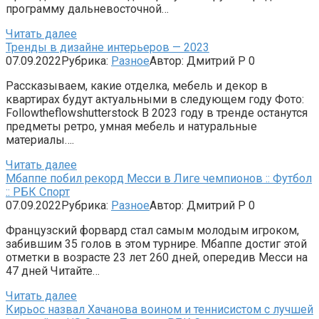
программу дальневосточной…
Читать далее
Тренды в дизайне интерьеров — 2023
07.09.2022
Рубрика:
Разное
Автор:
Дмитрий Р
0
Рассказываем, какие отделка, мебель и декор в
квартирах будут актуальными в следующем году Фото:
Followtheflowshutterstock В 2023 году в тренде останутся
предметы ретро, умная мебель и натуральные
материалы….
Читать далее
Мбаппе побил рекорд Месси в Лиге чемпионов :: Футбол
:: РБК Спорт
07.09.2022
Рубрика:
Разное
Автор:
Дмитрий Р
0
Французский форвард стал самым молодым игроком,
забившим 35 голов в этом турнире. Мбаппе достиг этой
отметки в возрасте 23 лет 260 дней, опередив Месси на
47 дней Читайте…
Читать далее
Кирьос назвал Хачанова воином и теннисистом с лучшей