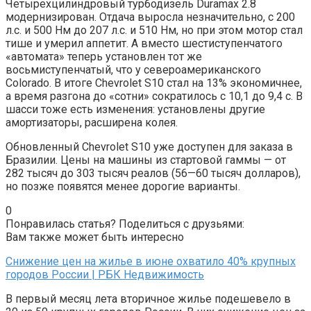
Четырехцилиндровый турбодизель Duramax 2.8
модернизирован. Отдача выросла незначительно, с 200
л.с. и 500 Нм до 207 л.с. и 510 Нм, но при этом мотор стал
тише и умерил аппетит. А вместо шестиступенчатого
«автомата» теперь установлен тот же
восьмиступенчатый, что у североамериканского
Colorado. В итоге Chevrolet S10 стал на 13% экономичнее,
а время разгона до «сотни» сократилось с 10,1 до 9,4 с. В
шасси тоже есть изменения: установлены другие
амортизаторы, расширена колея.
Обновленный Chevrolet S10 уже доступен для заказа в
Бразилии. Цены на машины из стартовой гаммы — от
282 тысяч до 303 тысяч реалов (56—60 тысяч долларов),
но позже появятся менее дорогие варианты.
0
Понравилась статья? Поделиться с друзьями:
Вам также может быть интересно
Снижение цен на жилье в июне охватило 40% крупных
городов России | РБК Недвижимость
В первый месяц лета вторичное жилье подешевело в