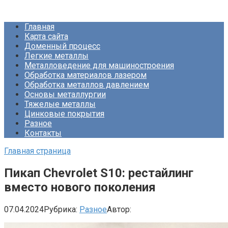
Перейти
Про Металлургию
к
Главная
контенту
Карта сайта
Доменный процесс
Легкие металлы
Металловедение для машиностроения
Обработка материалов лазером
Обработка металлов давлением
Основы металлургии
Тяжелые металлы
Цинковые покрытия
Разное
Контакты
Главная страница
Пикап Chevrolet S10: рестайлинг
вместо нового поколения
07.04.2024
Рубрика:
Разное
Автор: