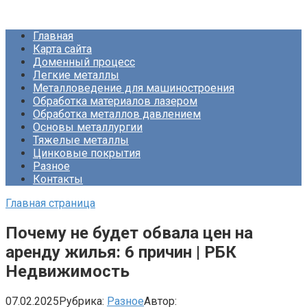
Перейти
Про Металлургию
к
Главная
контенту
Карта сайта
Доменный процесс
Легкие металлы
Металловедение для машиностроения
Обработка материалов лазером
Обработка металлов давлением
Основы металлургии
Тяжелые металлы
Цинковые покрытия
Разное
Контакты
Главная страница
Почему не будет обвала цен на
аренду жилья: 6 причин | РБК
Недвижимость
07.02.2025
Рубрика:
Разное
Автор: