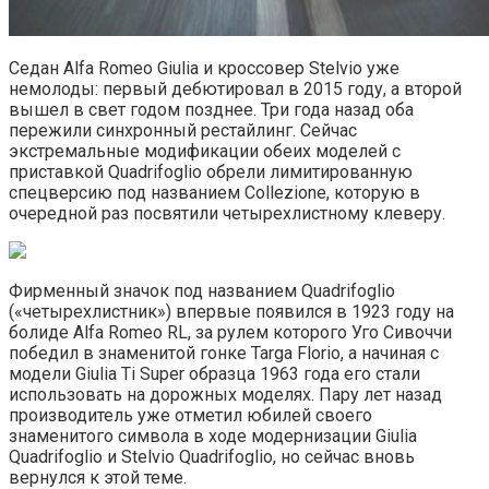
Седан Alfa Romeo Giulia и кроссовер Stelvio уже
немолоды: первый дебютировал в 2015 году, а второй
вышел в свет годом позднее. Три года назад оба
пережили синхронный рестайлинг. Сейчас
экстремальные модификации обеих моделей с
приставкой Quadrifoglio обрели лимитированную
спецверсию под названием Collezione, которую в
очередной раз посвятили четырехлистному клеверу.
Фирменный значок под названием Quadrifoglio
(«четырехлистник») впервые появился в 1923 году на
болиде Alfa Romeo RL, за рулем которого Уго Сивоччи
победил в знаменитой гонке Targa Florio, а начиная с
модели Giulia Ti Super образца 1963 года его стали
использовать на дорожных моделях. Пару лет назад
производитель уже отметил юбилей своего
знаменитого символа в ходе модернизации Giulia
Quadrifoglio и Stelvio Quadrifoglio, но сейчас вновь
вернулся к этой теме.