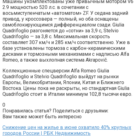
Машины укомплектованы уже привычным мотором V6
2.9 мощностью 520 л.с. в сочетании с
восьмиступенчатым «автоматом» ZF. У седана задний
привод, у кроссовера — полный, но оба оснащены
самоблокирующимся дифференциалом сзади. Giulia
Quadrifoglio разгоняется до «сотни» за 3,9 с, Stelvio
Quadrifoglio — за 3,8 с. Максимальная скорость
составляет 307 км/ч и 285 км/ч соответственно. Уже в
базе установлены тормоза с карбон-керамическими
дисками и тормозными механизмами с надписью Alfa
Romeo, а также выхлопная система Akrapovič.
Коллекционные спецверсии Alfa Romeo Giulia
Quadrifoglio и Stelvio Quadrifoglio выйдут на рынки
Европы, Великобритании, Японии, Китая и Ближнего
Востока. Цены пока не раскрыты, но стандартная Giulia
Quadrifoglio стоит в Италии минимум 102,8 тысячи евро.
0
Понравилась статья? Поделиться с друзьями:
Вам также может быть интересно
Снижение цен на жилье в июне охватило 40% крупных
городов России | РБК Недвижимость