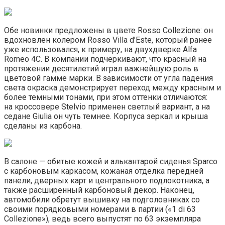
Обе новинки предложены в цвете Rosso Collezione: он
вдохновлен колером Rosso Villa d’Este, который ранее
уже использовался, к примеру, на двухдверке Alfa
Romeo 4C. В компании подчеркивают, что красный на
протяжении десятилетий играл важнейшую роль в
цветовой гамме марки. В зависимости от угла падения
света окраска демонстрирует переход между красным и
более темными тонами, при этом оттенки отличаются:
на кроссовере Stelvio применен светлый вариант, а на
седане Giulia он чуть темнее. Корпуса зеркал и крыша
сделаны из карбона.
В салоне — обитые кожей и алькантарой сиденья Sparco
с карбоновым каркасом, кожаная отделка передней
панели, дверных карт и центрального подлокотника, а
также расширенный карбоновый декор. Наконец,
автомобили обретут вышивку на подголовниках со
своими порядковыми номерами в партии («1 di 63
Collezione»), ведь всего выпустят по 63 экземпляра