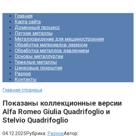
Перейти
Про Металлургию
к
Главная
контенту
Карта сайта
Доменный процесс
Легкие металлы
Металловедение для машиностроения
Обработка материалов лазером
Обработка металлов давлением
Основы металлургии
Тяжелые металлы
Цинковые покрытия
Разное
Контакты
Главная страница
Показаны коллекционные версии
Alfa Romeo Giulia Quadrifoglio и
Stelvio Quadrifoglio
04.12.2025
Рубрика:
Разное
Автор: