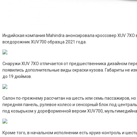
Индийская компания Mahindra анонсировала кроссовер XUV 7XO в 
вседорожник XUV700 образца 2021 года.
Снаружи XUV 7XO отличается от предшественника дизайном перед
появились дополнительные виды окраски кузова. Габариты не изм
до 19 дюймов.
Салон по-прежнему рассчитан на шесть или семь пассажиров, но 
передняя панель, рулевое колесо и сенсорный блок под центра
под козырьком у дореформенной версии XUV700, мультимедийна
Кроме того, в начальном исполнении есть круиз-контроль и шест