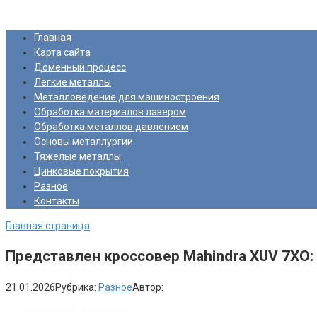
Перейти
Про Металлургию
к
Главная
контенту
Карта сайта
Доменный процесс
Легкие металлы
Металловедение для машиностроения
Обработка материалов лазером
Обработка металлов давлением
Основы металлургии
Тяжелые металлы
Цинковые покрытия
Разное
Контакты
Главная страница
Представлен кроссовер Mahindra XUV 7XO:
21.01.2026
Рубрика:
Разное
Автор: