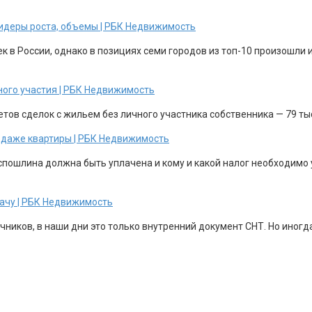
 лидеры роста, объемы | РБК Недвижимость
 в России, однако в позициях семи городов из топ-10 произошли и
ного участия | РБК Недвижимость
етов сделок с жильем без личного участника собственника — 79 т
родаже квартиры | РБК Недвижимость
госпошлина должна быть уплачена и кому и какой налог необходим
дачу | РБК Недвижимость
иков, в наши дни это только внутренний документ СНТ. Но иногда