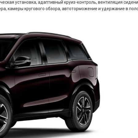
еская установка, адаптивный круиз-контроль, вентиляция сидени
ера, камеры кругового обзора, автоторможение и удержание в поло