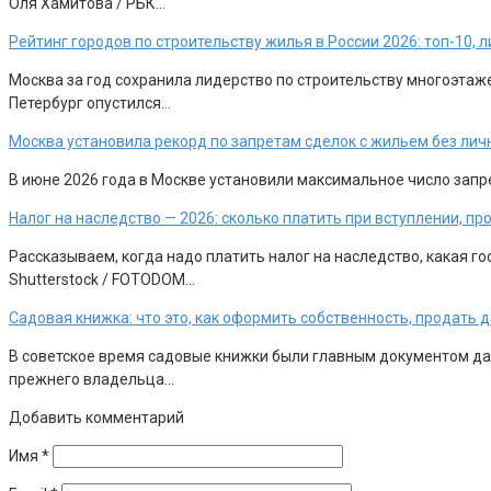
Оля Хамитова / РБК…
Рейтинг городов по строительству жилья в России 2026: топ-10,
Москва за год сохранила лидерство по строительству многоэтажек
Петербург опустился…
Москва установила рекорд по запретам сделок с жильем без лич
В июне 2026 года в Москве установили максимальное число запр
Налог на наследство — 2026: сколько платить при вступлении, п
Рассказываем, когда надо платить налог на наследство, какая 
Shutterstock / FOTODOM…
Садовая книжка: что это, как оформить собственность, продать 
В советское время садовые книжки были главным документом дачн
прежнего владельца…
Добавить комментарий
Имя
*