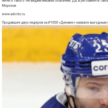
ничего такого. Не видим никаких опасений. Да, в регламенте тако
Морозов.
www.adv.rbc.ru
Продавшее двух лидеров за ₽1000 «Динамо» назвало выгодным