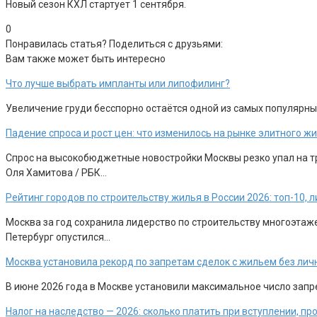
Новый сезон КХЛ стартует 1 сентября.
0
Понравилась статья? Поделиться с друзьями:
Вам также может быть интересно
Что лучше выбрать импланты или липофилинг?
Увеличение груди бесспорно остаётся одной из самых популярны
Падение спроса и рост цен: что изменилось на рынке элитного 
Спрос на высокобюджетные новостройки Москвы резко упал на тр
Оля Хамитова / РБК…
Рейтинг городов по строительству жилья в России 2026: топ-10,
Москва за год сохранила лидерство по строительству многоэтажек
Петербург опустился…
Москва установила рекорд по запретам сделок с жильем без лич
В июне 2026 года в Москве установили максимальное число запр
Налог на наследство — 2026: сколько платить при вступлении, п