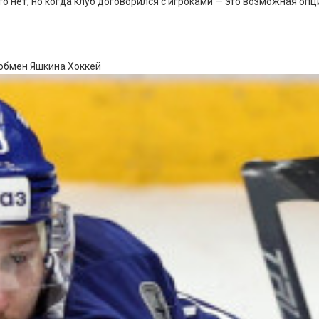
го нет, но когда клуб договорился с игроками — это возможная опц
 обмен Яшкина
Хоккей