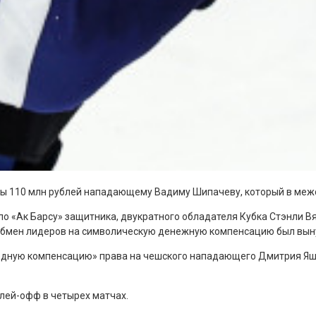
ны 110 млн рублей нападающему Вадиму Шипачеву, который в межс
о «Ак Барсу» защитника, двукратного обладателя Кубка Стэнли В
 обмен лидеров на символическую денежную компенсацию был вын
годную компенсацию» права на чешского нападающего Дмитрия Яшк
лей-офф в четырех матчах.