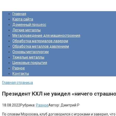
Перейти
Про Металлургию
к
Главная
контенту
Карта сайта
Доменный процесс
Легкие металлы
Металловедение для машиностроения
Обработка материалов лазером
Обработка металлов давлением
Основы металлургии
Тяжелые металлы
Цинковые покрытия
Разное
Контакты
Главная страница
Президент КХЛ не увидел «ничего страшног
18.08.2022
Рубрика:
Разное
Автор:
Дмитрий Р
По словам Морозова, клуб договорился с игроками и заверил, что 