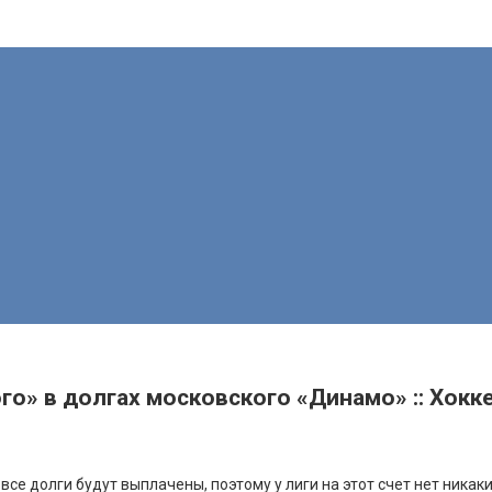
о» в долгах московского «Динамо» :: Хоккей
все долги будут выплачены, поэтому у лиги на этот счет нет никак