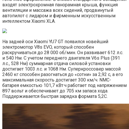
входят электрохромная панорамная крыша, функция
вентиляции и массажа всех сидений, продвинутый
автопилот с лидаром и фирменным искусственным
интеллектом Xiaomi XLA.
На задней оси Xiaomi YU7 GT появился новейший
электромотор V8s EVO, который способен
раскручиваться до 28 000 об/мин. Он развивает 612 л.с.
и 540 Нм. С учетом переднего двигателя V6s Plus (391
л.с., 528 Нм) суммарная отдача силовой установки
достигает 1003 л.с. и 1068 Нм. Суперкроссовер массой
2460 кг способен разогнаться до «сотни» за 2,92 с, а его
максимальная скорость достигает 300 км/ч. NMC-
батарея емкостью 101,7 кВт·ч работает под напряжением
897 вольт и обеспечивает до 705 км запаса хода.
Поддерживается быстрая зарядка формата 5,2C.