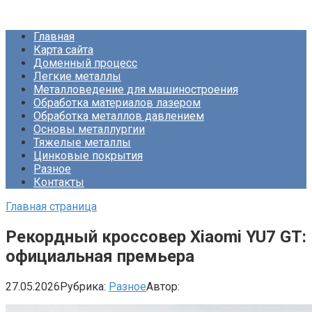
Перейти
Про Металлургию
к
Главная
контенту
Карта сайта
Доменный процесс
Легкие металлы
Металловедение для машиностроения
Обработка материалов лазером
Обработка металлов давлением
Основы металлургии
Тяжелые металлы
Цинковые покрытия
Разное
Контакты
Главная страница
Рекордный кроссовер Xiaomi YU7 GT:
официальная премьера
27.05.2026
Рубрика:
Разное
Автор: