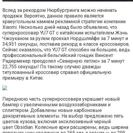
Вслед за рекордом Нюрбургринга можно начинать
продажи. Вероятно, данное правило является
краеугольным камнем рекламной стратегии компании
Xiaomi. Несколько дней назад было объявлено, что
суперкроссовер YU7 GT с китайским испытателем Жэнь
Чжоуканом за рулем проехал Нордшляйфе за 7 минут и
34,931 секунды, поставив рекорд в классе кроссоверов.
Сейчас оказалось, что YU7 GT способен на большее, ведь
профессиональный бельгийский гонщик Винсент
Радермекер преодолел «Северную петлю» за 7 минут
22,755 секунды! По такому случаю дважды
титулованный кроссовер справил официальную
премьеру в Китае.
Переднюю часть суперкроссовера украшает новый
бампер с увеличенными воздухозаборниками и
сплиттером. Добавлены новые карбоновые
декоративные элементы. На выбор предложено пять
цветов кузова, включая эксклюзивный черный
цвет Obsidian. Колесные арки расширены, ведь ширина
передних шин увеличена до 265 мм, а задних — до 295