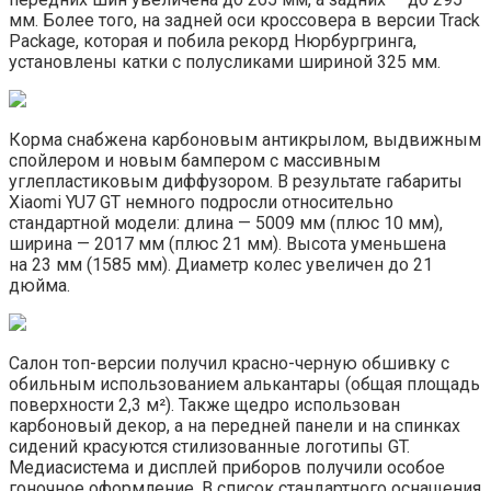
мм. Более того, на задней оси кроссовера в версии Track
Package, которая и побила рекорд Нюрбургринга,
установлены катки с полусликами шириной 325 мм.
Корма снабжена карбоновым антикрылом, выдвижным
спойлером и новым бампером с массивным
углепластиковым диффузором. В результате габариты
Xiaomi YU7 GT немного подросли относительно
стандартной модели: длина — 5009 мм (плюс 10 мм),
ширина — 2017 мм (плюс 21 мм). Высота уменьшена
на 23 мм (1585 мм). Диаметр колес увеличен до 21
дюйма.
Салон топ-версии получил красно-черную обшивку с
обильным использованием алькантары (общая площадь
поверхности 2,3 м²). Также щедро использован
карбоновый декор, а на передней панели и на спинках
сидений красуются стилизованные логотипы GT.
Медиасистема и дисплей приборов получили особое
гоночное оформление. В список стандартного оснащения