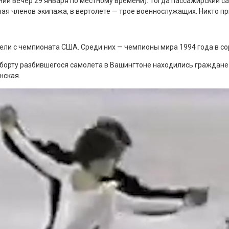
ний вечер 29 января по местному времени). Тогда пассажирский с
чая членов экипажа, в вертолете — трое военнослужащих. Никто пр
етели с чемпионата США. Среди них — чемпионы мира 1994 года в 
борту разбившегося самолета в Вашингтоне находились граждане 
нская.