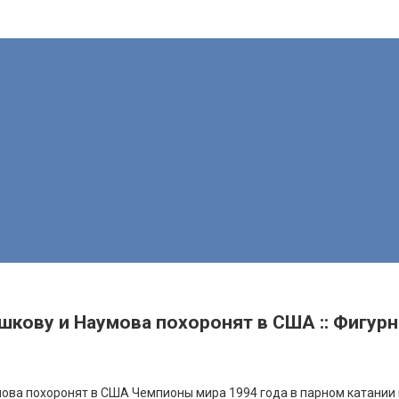
кову и Наумова похоронят в США :: Фигурно
мова похоронят в США
Чемпионы мира 1994 года в парном катании