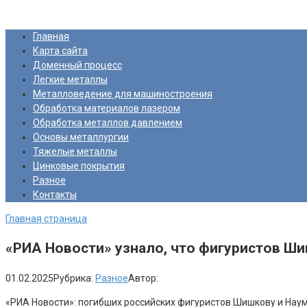
Перейти
Про Металлургию
к
Главная
контенту
Карта сайта
Доменный процесс
Легкие металлы
Металловедение для машиностроения
Обработка материалов лазером
Обработка металлов давлением
Основы металлургии
Тяжелые металлы
Цинковые покрытия
Разное
Контакты
Главная страница
«РИА Новости» узнало, что фигуристов Шиш
01.02.2025
Рубрика:
Разное
Автор:
«РИА Новости»: погибших российских фигуристов Шишкову и Нау