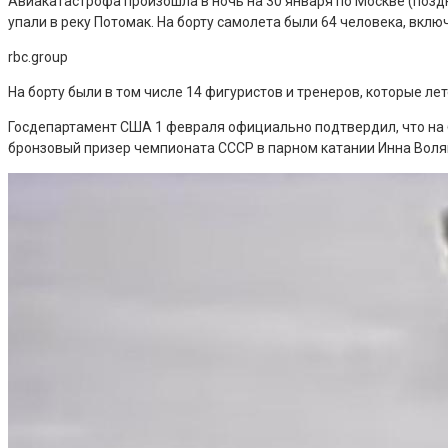
Авиакатастрофа произошла в ночь на 30 января по Москве (позд
упали в реку Потомак. На борту самолета были 64 человека, вклю
rbc.group
На борту были в том числе 14 фигуристов и тренеров, которые л
Госдепартамент США 1 февраля официально подтвердил, что на 
бронзовый призер чемпионата СССР в парном катании Инна Воля