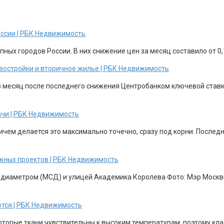
оссии | РБК Недвижимость
ных городов России. В них снижение цен за месяц составило от 0,1
новостройки и вторичное жилье | РБК Недвижимость
з месяц после последнего снижения Центробанком ключевой ставки
ачи | РБК Недвижимость
ричем делается это максимально точечно, сразу под корни. После
жных проектов | РБК Недвижимость
 диаметром (МСД) и улицей Академика Королева Фото: Мэр Москвы
ются | РБК Недвижимость
торые ткани чувствительны к высоким температурам, поэтому клас