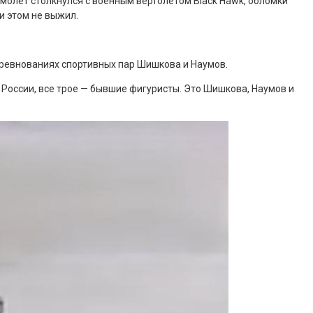
амолет столкнулся с военным вертолетом Black Hawk, обломки
и этом не выжил.
соревнованиях спортивных пар Шишкова и Наумов.
России, все трое — бывшие фигуристы. Это Шишкова, Наумов и