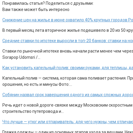
Понравилась статья? Поделиться с друзьями:
Вам также может быть интересно
Снижение цен на жилье в июне охватило 40% крупных городов Р
В первый месяц лета вторичное жилье подешевело в 20 из 50 круп
Средние ставки по ипотеке выросли в топ-20 банков: ставки на 
Ставки по рыночной ипотеке вновь начали расти менее чем чере
Sorapop Udomsri /…
Как установить капельный полив: своими руками, для теплицы, д
Капельный полив — система, которая сама поливает растения. П
орошения, но есть и минусы Фото:…
Собянин назвал срок завершения одного из самых сложных доро
Речь идет о новой дороге-связке между Московским скоростным
строительство путепровода и…
Что лучше — утюг или отпариватель: для чего нужны, чем отлича
Глажка одежды — один из основных этапов ухода за вещами. Неко