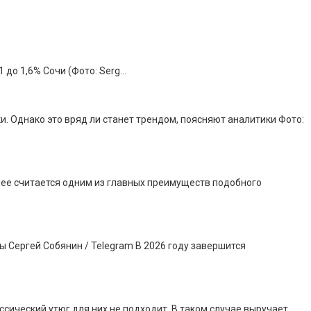
 до 1,6% Сочи (Фото: Serg…
. Однако это вряд ли станет трендом, поясняют аналитики Фото:
днее считается одним из главных преимуществ подобного
 Сергей Собянин / Telegram В 2026 году завершится
сический утюг для них не подходит. В таком случае выручает