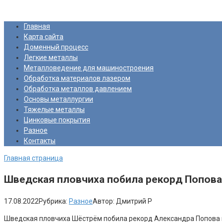
Перейти
Про Металлургию
к
Главная
контенту
Карта сайта
Доменный процесс
Легкие металлы
Металловедение для машиностроения
Обработка материалов лазером
Обработка металлов давлением
Основы металлургии
Тяжелые металлы
Цинковые покрытия
Разное
Контакты
Главная страница
Шведская пловчиха побила рекорд Попова п
17.08.2022
Рубрика:
Разное
Автор:
Дмитрий Р
Шведская пловчиха Шёстрём побила рекорд Александра Попова