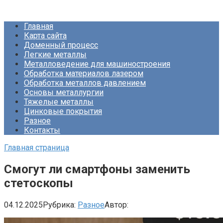
Перейти
Про Металлургию
к
Главная
контенту
Карта сайта
Доменный процесс
Легкие металлы
Металловедение для машиностроения
Обработка материалов лазером
Обработка металлов давлением
Основы металлургии
Тяжелые металлы
Цинковые покрытия
Разное
Контакты
Главная страница
Смогут ли смартфоны заменить
стетоскопы
04.12.2025
Рубрика:
Разное
Автор: