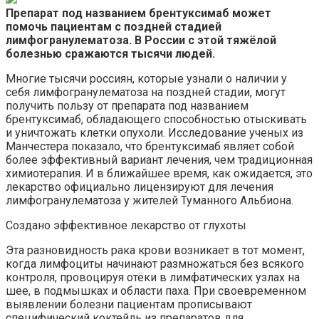
Препарат под названием брентуксимаб может
помочь пациентам с поздней стадией
лимфогранулематоза. В России с этой тяжёлой
болезнью сражаются тысячи людей.
Многие тысячи россиян, которые узнали о наличии у
себя лимфогранулематоза на поздней стадии, могут
получить пользу от препарата под названием
брентуксимаб, обладающего способностью отыскивать
и уничтожать клетки опухоли. Исследование ученых из
Манчестера показало, что брентуксимаб являет собой
более эффективный вариант лечения, чем традиционная
химиотерапия. И в ближайшее время, как ожидается, это
лекарство официально лицензируют для лечения
лимфогранулематоза у жителей Туманного Альбиона.
Создано эффективное лекарство от глухоты
Эта разновидность рака крови возникает в тот момент,
когда лимфоциты начинают размножаться без всякого
контроля, провоцируя отёки в лимфатических узлах на
шее, в подмышках и области паха. При своевременном
выявлении болезни пациентам прописывают
специфический коктейль из препаратов для