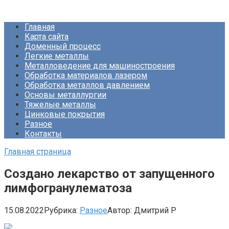
Перейти
Про Металлургию
к
Главная
контенту
Карта сайта
Доменный процесс
Легкие металлы
Металловедение для машиностроения
Обработка материалов лазером
Обработка металлов давлением
Основы металлургии
Тяжелые металлы
Цинковые покрытия
Разное
Контакты
Главная страница
Создано лекарство от запущенного
лимфогранулематоза
15.08.2022
Рубрика:
Разное
Автор:
Дмитрий Р