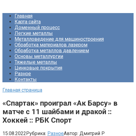
Перейти
Про Металлургию
к
Главная
контенту
Карта сайта
Доменный процесс
Легкие металлы
Металловедение для машиностроения
Обработка материалов лазером
Обработка металлов давлением
Основы металлургии
Тяжелые металлы
Цинковые покрытия
Разное
Контакты
Главная страница
«Спартак» проиграл «Ак Барсу» в
матче с 11 шайбами и дракой ::
Хоккей :: РБК Спорт
15.08.2022
Рубрика:
Разное
Автор:
Дмитрий Р