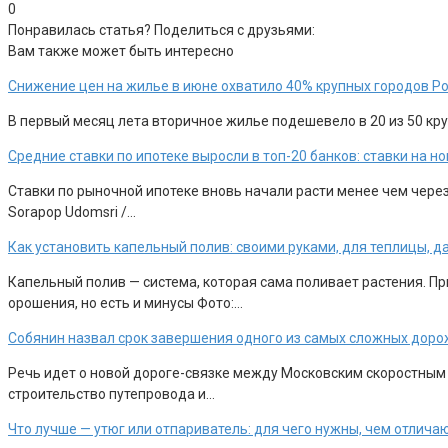
0
Понравилась статья? Поделиться с друзьями:
Вам также может быть интересно
Снижение цен на жилье в июне охватило 40% крупных городов Р
В первый месяц лета вторичное жилье подешевело в 20 из 50 круп
Средние ставки по ипотеке выросли в топ-20 банков: ставки на 
Ставки по рыночной ипотеке вновь начали расти менее чем чере
Sorapop Udomsri /…
Как установить капельный полив: своими руками, для теплицы, д
Капельный полив — система, которая сама поливает растения. П
орошения, но есть и минусы Фото:…
Собянин назвал срок завершения одного из самых сложных доро
Речь идет о новой дороге-связке между Московским скоростным
строительство путепровода и…
Что лучше — утюг или отпариватель: для чего нужны, чем отлича