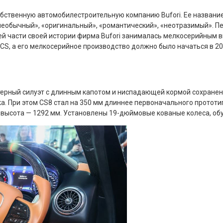
ственную автомобилестроительную компанию Bufori. Ее название об
ый», «необычный», «оригинальный», «романтический», «неотразимый».
й части своей истории фирма Bufori занималась мелкосерийным в
i CS, а его мелкосерийное производство должно было начаться в 2
ерный силуэт с длинным капотом и ниспадающей кормой сохранен, 
. При этом CS8 стал на 350 мм длиннее первоначального прототипа
высота — 1292 мм. Установлены 19-дюймовые кованые колеса, обутые