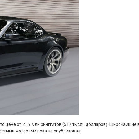
и по цене от 2,19 млн ринггитов (517 тысяч долларов). Широчайш
ростыми моторами пока не опубликован.