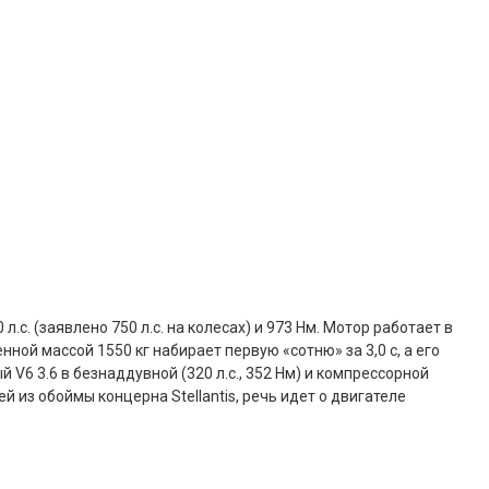
. (заявлено 750 л.с. на колесах) и 973 Нм. Мотор работает в
й массой 1550 кг набирает первую «сотню» за 3,0 с, а его
 V6 3.6 в безнаддувной (320 л.с., 352 Нм) и компрессорной
ей из обоймы концерна Stellantis, речь идет о двигателе