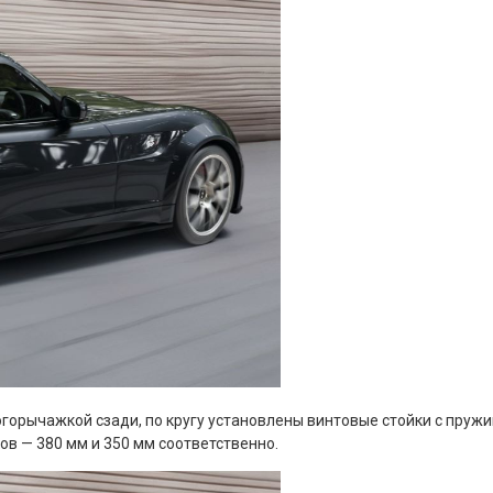
огорычажкой сзади, по кругу установлены винтовые стойки с пру
в — 380 мм и 350 мм соответственно.