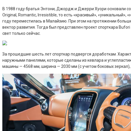
В 1988 году братья Энтони, Джордж и Джерри Хуори основали соб
Original, Romantic, Irresistible, то есть «красивый», «уникальн
году переместилась в Малайзию. При этом на протяжении больше
вектор развития. Тогда был представлен проект спорткара Bufor
свет только сейчас.
За прошедшие шесть лет спорткар подвергся доработкам. Характ
наружными панелями, которые сделаны из кевлара и углепластика
машины — 4568 мм, ширина — 2030 мм (с учетом боковых зеркал), 