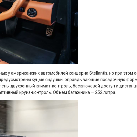
ных у американских автомобилей концерна Stellantis, но при этом
 предусмотрены куцые сидушки, оправдывающие посадочную формул
влены двухзонный климат-контроль, бесключевой доступ и дистанц
аптивный круиз-контроль. Объем багажника — 252 литра.