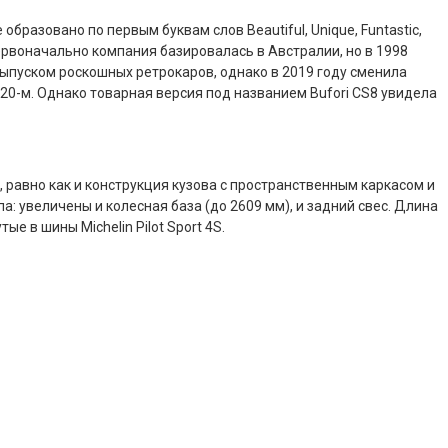
разовано по первым буквам слов Beautiful, Unique, Funtastic,
 Первоначально компания базировалась в Австралии, но в 1998
ыпуском роскошных ретрокаров, однако в 2019 году сменила
020-м. Однако товарная версия под названием Bufori CS8 увидела
равно как и конструкция кузова с пространственным каркасом и
: увеличены и колесная база (до 2609 мм), и задний свес. Длина
 в шины Michelin Pilot Sport 4S.