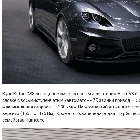
Купе Bufori CS8 оснащено компрессорным двигателем Hemi V8 6.4 
связке с восьмиступенчатым «автоматом» ZF, задний привод — c 
максимальная скорость — 330 км/ч. Но можно выбрать и двигатели 
версиях (455 л.с., 495 Нм). Кроме того, заявлена рядная турбошес
семейства Hurricane.