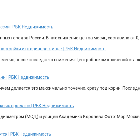
оссии | РБК Недвижимость
ных городов России. В них снижение цен за месяц составило от 0,1
новостройки и вторичное жилье | РБК Недвижимость
з месяц после последнего снижения Центробанком ключевой ставки
ачи | РБК Недвижимость
ричем делается это максимально точечно, сразу под корни. После
жных проектов | РБК Недвижимость
 диаметром (МСД) и улицей Академика Королева Фото: Мэр Москвы
ются | РБК Недвижимость