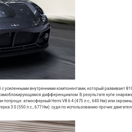
с усиленными внутренними компонентами, который развивает 810 л.с
самоблокирующимся дифференциалом. В результате купе снаряженно
попроще: атмосферный Hemi V8 6.4 (475 л.с., 640 Нм) или скромный
терка 3.0 (550 л.с., 677 Нм): судя по использованию прочих двигател