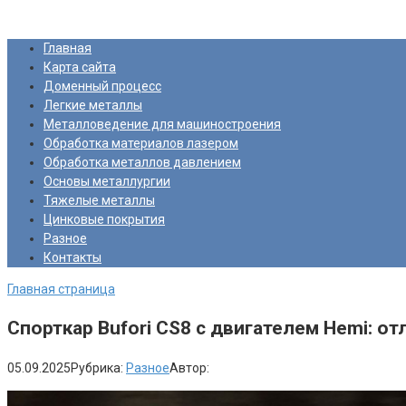
Перейти
Про Металлургию
к
Главная
контенту
Карта сайта
Доменный процесс
Легкие металлы
Металловедение для машиностроения
Обработка материалов лазером
Обработка металлов давлением
Основы металлургии
Тяжелые металлы
Цинковые покрытия
Разное
Контакты
Главная страница
Спорткар Bufori CS8 с двигателем Hemi: о
05.09.2025
Рубрика:
Разное
Автор: