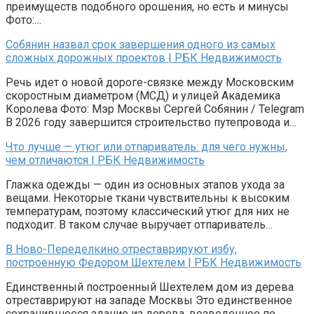
преимуществ подобного орошения, но есть и минусы
Фото:…
Собянин назвал срок завершения одного из самых
сложных дорожных проектов | РБК Недвижимость
Речь идет о новой дороге-связке между Московским
скоростным диаметром (МСД) и улицей Академика
Королева Фото: Мэр Москвы Сергей Собянин / Telegram
В 2026 году завершится строительство путепровода и…
Что лучше — утюг или отпариватель: для чего нужны,
чем отличаются | РБК Недвижимость
Глажка одежды — один из основных этапов ухода за
вещами. Некоторые ткани чувствительны к высоким
температурам, поэтому классический утюг для них не
подходит. В таком случае выручает отпариватель…
В Ново-Переделкино отреставрируют избу,
построенную Федором Шехтелем | РБК Недвижимость
Единственный построенный Шехтелем дом из дерева
отреставрируют на западе Москвы Это единственное
сохранившееся здание из дерева, возведенное по